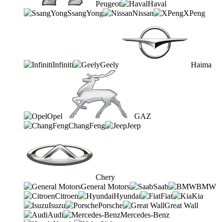
Peugeot
Haval
SsangYong
Nissan
XPeng
Infiniti
Geely
Haima
Opel
GAZ
ChangFeng
Jeep
Chery
General Motors
Saab
BMW
Citroen
Hyundai
Fiat
Kia
Isuzu
Porsche
Great Wall
Audi
Mercedes-Benz