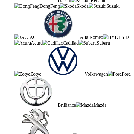
Datsun
Renault
DongFeng
Skoda
Suzuki
JAC
Alfa Romeo
BYD
Acura
Cadillac
Subaru
Zotye
Volkswagen
Ford
Brilliance
Mazda