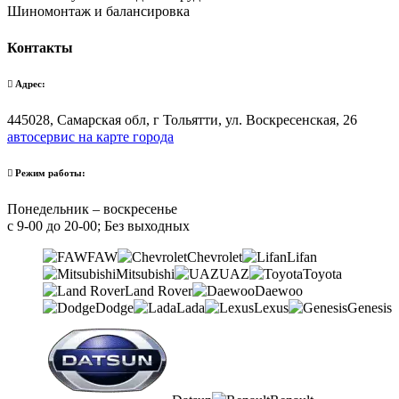
Шиномонтаж и балансировка
Контакты
Адрес:
445028, Самарская обл, г Тольятти, ул. Воскресенская, 26
автосервис на карте города
Режим работы:
Понедельник – воскресенье
с 9-00 до 20-00; Без выходных
FAW
Chevrolet
Lifan
Mitsubishi
UAZ
Toyota
Land Rover
Daewoo
Dodge
Lada
Lexus
Genesis