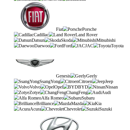
Fiat
Porsche
Cadillac
Land Rover
Datsun
Skoda
Mitsubishi
Daewoo
Ford
JAC
Toyota
Genesis
Geely
SsangYong
Citroen
Jeep
Volvo
Opel
BYD
Nissan
Zotye
ChangFeng
Audi
Alfa Romeo
Subaru
Brilliance
Mazda
Kia
Acura
Chevrolet
Suzuki