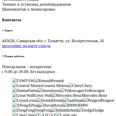
Тюнинг и установка допоборудования
Шиномонтаж и балансировка
Контакты
Адрес:
445028, Самарская обл, г Тольятти, ул. Воскресенская, 26
автосервис на карте города
Режим работы:
Понедельник – воскресенье
с 9-00 до 20-00; Без выходных
FAW
Renault
General Motors
Chery
Haima
Isuzu
Volkswagen
Great Wall
Mercedes-Benz
Lexus
Honda
Saab
Peugeot
XPeng
Haval
BMW
DongFeng
Infiniti
Dodge
Lifan
GAZ
Lada