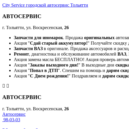
City Service городской автосервис Тольятти
АВТОСЕРВИС
г. Тольятти, ул. Воскресенская,
26
Запчасти для иномарок
. Продажа
оригинальных
автоза
Акция "
Сдай старый аккумулятор!
" Получайте скидку 
Запчасти ВАЗ
в оригинале. Продажа аксессуаров и расхо
Ремонт
, диагностика и обслуживание автомобилей
ВАЗ
,
Акция замена масла БЕСПЛАТНО! Акция проверь автом
Акция "
Заказы выходного дня!
" В выходные дни
скидк
Акция "
Попал в ДТП
". Спешим на помощь и
дарим ски
Акция "
С Днем рождения!
" Поздравляем и
дарим скидк
АВТОСЕРВИС
г. Тольятти, ул. Воскресенская,
26
Автосервис
98-03-03