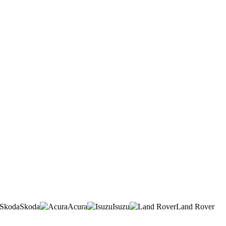
Skoda
Acura
Isuzu
Land Rover