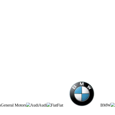
General Motors
Audi
Fiat
BMW