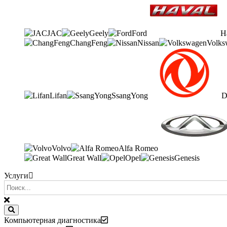
JAC
Geely
Ford
H
ChangFeng
Nissan
Volks
Lifan
SsangYong
D
Volvo
Alfa Romeo
Great Wall
Opel
Genesis
Услуги
Компьютерная диагностика