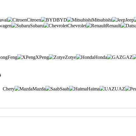
aval
Citroen
BYD
Mitsubishi
Jeep
wagen
Subaru
Chevrolet
Renault
ongFeng
XPeng
Zotye
Honda
GAZ
Chery
Mazda
Saab
Haima
UAZ