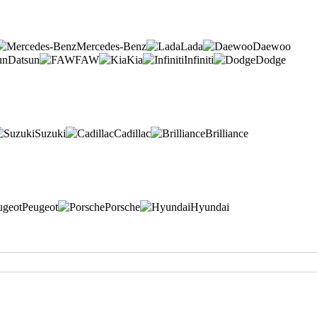
Mercedes-Benz
Lada
Daewoo
Datsun
FAW
Kia
Infiniti
Dodge
Suzuki
Cadillac
Brilliance
Peugeot
Porsche
Hyundai