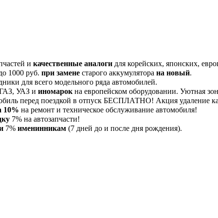
пчастей и
качественные аналоги
для корейских, японских, евро
до 1000 руб.
при замене
старого аккумулятора
на новый
.
дники для всего модельного ряда автомобилей.
 ГАЗ, УАЗ и
иномарок
на европейском оборудовании. Уютная зона
обиль перед поездкой в отпуск БЕСПЛАТНО! Акция удаление 
а 10%
на ремонт и техническое обслуживание автомобиля!
дку
7% на автозапчасти!
и
7%
именинникам
(7 дней до и после дня рождения).