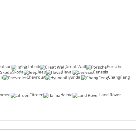
Datsun
Infiniti
Great Wall
Porsche
Skoda
Jeep
Haval
Genesis
an
Chevrolet
Hyundai
ChangFeng
Romeo
Citroen
Haima
Land Rover