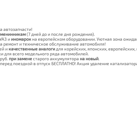
а автозапчасти!
именинникам
(7 дней до и после дня рождения).
 УАЗ и
иномарок
на европейском оборудовании. Уютная зона ожидан
а ремонт и техническое обслуживание автомобиля!
ей и
качественные аналоги
для корейских, японских, европейских,
ки для всего модельного ряда автомобилей.
 руб.
при замене
старого аккумулятора
на новый
.
перед поездкой в отпуск БЕСПЛАТНО! Акция удаление катализатор