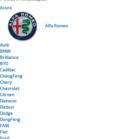
Acura
Alfa Romeo
Audi
BMW
Brilliance
BYD
Cadillac
ChangFeng
Chery
Chevrolet
Citroen
Daewoo
Datsun
Dodge
DongFeng
FAW
Fiat
Ford