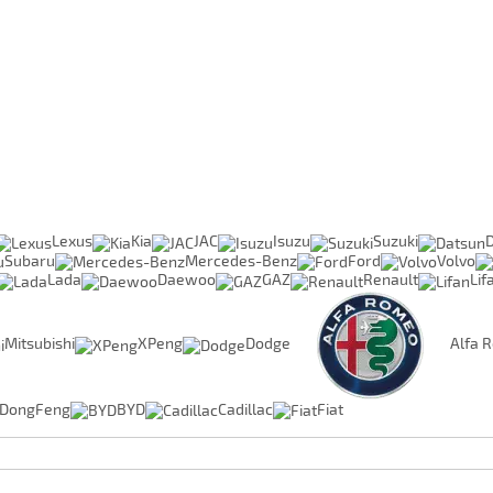
Lexus
Kia
JAC
Isuzu
Suzuki
Subaru
Mercedes-Benz
Ford
Volvo
Lada
Daewoo
GAZ
Renault
Lif
Mitsubishi
XPeng
Dodge
Alfa 
DongFeng
BYD
Cadillac
Fiat