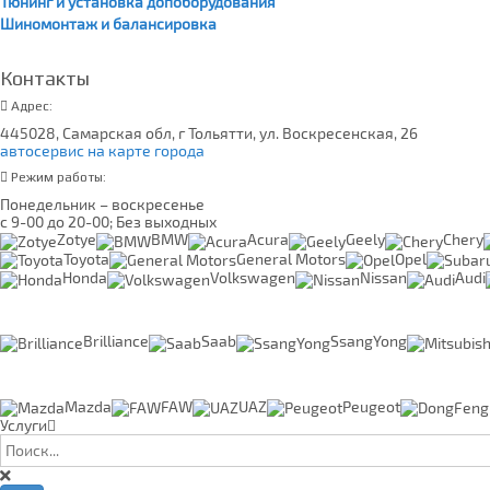
Тюнинг и установка допоборудования
Шиномонтаж и балансировка
Контакты
Адрес:
445028, Самарская обл, г Тольятти, ул. Воскресенская, 26
автосервис на карте города
Режим работы:
Понедельник – воскресенье
с 9-00 до 20-00; Без выходных
Zotye
BMW
Acura
Geely
Chery
Toyota
General Motors
Opel
Honda
Volkswagen
Nissan
Audi
Brilliance
Saab
SsangYong
Mazda
FAW
UAZ
Peugeot
Услуги