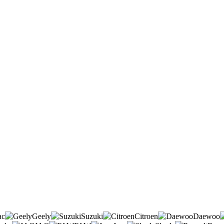
ac
Geely
Suzuki
Citroen
Daewoo