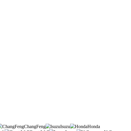
ChangFeng
Isuzu
Honda