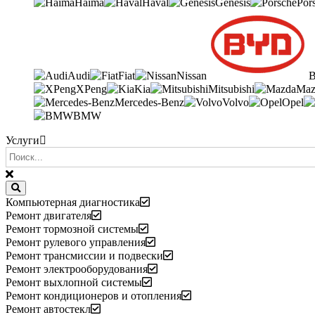
Haima
Haval
Genesis
Por
Audi
Fiat
Nissan
XPeng
Kia
Mitsubishi
Maz
Mercedes-Benz
Volvo
Opel
BMW
Услуги
Компьютерная диагностика
Ремонт двигателя
Ремонт тормозной системы
Ремонт рулевого управления
Ремонт трансмиссии и подвески
Ремонт электрооборудования
Ремонт выхлопной системы
Ремонт кондиционеров и отопления
Ремонт автостекл