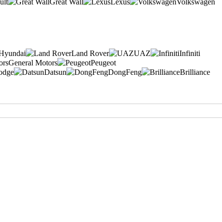
ult
Great Wall
Lexus
Volkswagen
Hyundai
Land Rover
UAZ
Infiniti
General Motors
Peugeot
odge
Datsun
DongFeng
Brilliance