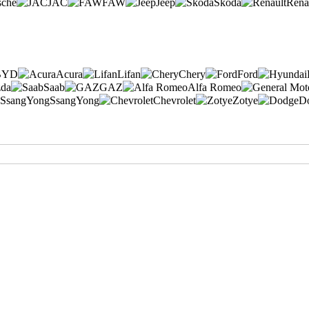
sche
JAC
FAW
Jeep
Skoda
Rena
BYD
Acura
Lifan
Chery
Ford
da
Saab
GAZ
Alfa Romeo
SsangYong
Chevrolet
Zotye
D