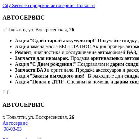
City Service городской автосервис Тольятти
АВТОСЕРВИС
г. Тольятти, ул. Воскресенская,
26
Акция "
Сдай старый аккумулятор!
" Получайте скидку 
Акция замена масла БЕСПЛАТНО! Акция проверь автом
Ремонт
, диагностика и обслуживание автомобилей
ВАЗ
,
Запчасти для иномарок
. Продажа
оригинальных
автоза
Акция "
С Днем рождения!
" Поздравляем и
дарим скидк
Запчасти ВАЗ
в оригинале. Продажа аксессуаров и расхо
Акция "
Заказы выходного дня!
" В выходные дни
скидк
Акция "
Попал в ДТП
". Спешим на помощь и
дарим ски
АВТОСЕРВИС
г. Тольятти, ул. Воскресенская,
26
Автосервис
98-03-03