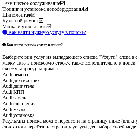
Техническое обслуживание
Тюнинг и установка допоборудования
Шиномонтаж
Кузовной ремонт
Мойка и уход за авто
Как найти нужную услугу в поиске
?
Как найти нужную услугу в поиске
?
Выберите вид услуг из выпадающего списка "Услуги" слева в 
марку авто в поисковую строку, также дополнительно в поиск
своему запросу) например:
Audi ремонт
Audi
диагностика
Audi
двигателя
Audi
КПП
Audi
замена
Audi
сцепления
Audi
масла
Audi
установка
Результаты поиска можно перенести на страницу ниже (кликнув
списка или перейти на страницу услуги для выбора своей моде