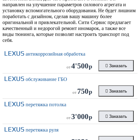
направлен на улучшение параметров силового агрегата и
установку вспомогательного оборудования. Не будет лишним
поработать с дизайном, сделав вашу машину более
оригинальной и привлекательной. Сити Сервис предлагает
качественный и недорогой ремонт иномарок, а также все
виды тюнинга, которые позволят настроить транспорт под
себя.
LEXUS
антикоррозийная обработка
4'500
р
Заказать
от
LEXUS
обслуживание ГБО
750
р
Заказать
от
LEXUS
перетяжка потолка
3'000
р
Заказать
от
LEXUS
перетяжка руля