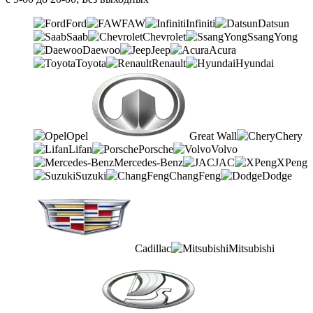
Ford
FAW
Infiniti
Datsun
Saab
Chevrolet
SsangYong
Daewoo
Jeep
Acura
Toyota
Renault
Hyundai
Opel
Great Wall
Chery
Lifan
Porsche
Volvo
Mercedes-Benz
JAC
XPeng
Suzuki
ChangFeng
Dodge
Cadillac
Mitsubishi