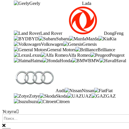
Geely
Lada
Land Rover
DongFeng
BYD
Subaru
Mazda
Kia
Volkswagen
Genesis
General Motors
Brilliance
Lexus
Alfa Romeo
Peugeot
Haima
Honda
BMW
Haval
Audi
Nissan
Fiat
Zotye
Skoda
UAZ
GAZ
Isuzu
Citroen
Услуги