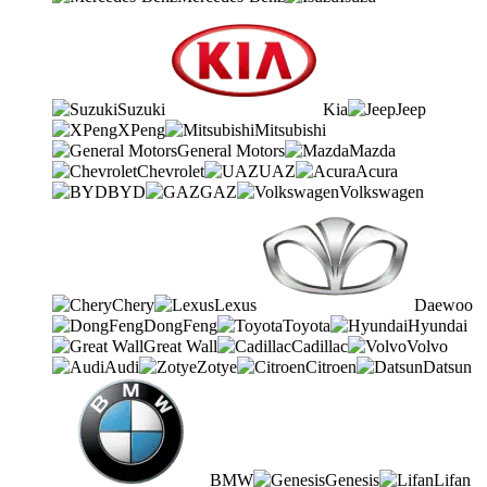
Suzuki
Kia
Jeep
XPeng
Mitsubishi
General Motors
Mazda
Chevrolet
UAZ
Acura
BYD
GAZ
Volkswagen
Chery
Lexus
Daewoo
DongFeng
Toyota
Hyundai
Great Wall
Cadillac
Volvo
Audi
Zotye
Citroen
Datsun
BMW
Genesis
Lifan