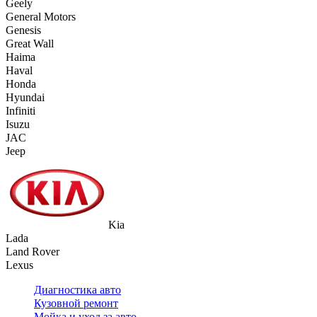
Geely
General Motors
Genesis
Great Wall
Haima
Haval
Honda
Hyundai
Infiniti
Isuzu
JAC
Jeep
Kia
Lada
Land Rover
Lexus
Диагностика авто
Кузовной ремонт
Мойка и уход за авто