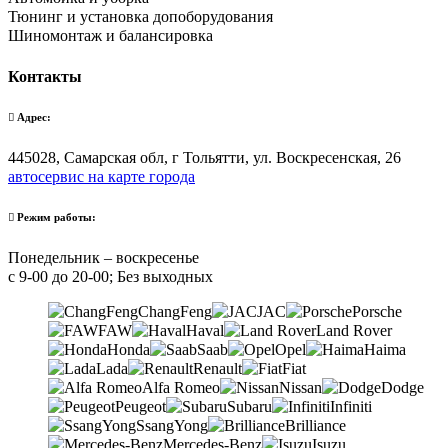
Тюнинг и установка допоборудования
Шиномонтаж и балансировка
Контакты
Адрес:
445028, Самарская обл, г Тольятти, ул. Воскресенская, 26
автосервис на карте города
Режим работы:
Понедельник – воскресенье
с 9-00 до 20-00; Без выходных
ChangFeng
JAC
Porsche
FAW
Haval
Land Rover
Honda
Saab
Opel
Haima
Lada
Renault
Fiat
Alfa Romeo
Nissan
Dodge
Peugeot
Subaru
Infiniti
SsangYong
Brilliance
Mercedes-Benz
Isuzu