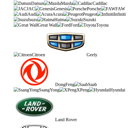
Datsun
Mazda
Cadillac
JAC
Genesis
Porsche
FAW
Audi
Acura
Peugeot
Infiniti
Isuzu
Haima
Suzuki
Great Wall
Ford
Toyota
Citroen
Geely
DongFeng
Saab
SsangYong
XPeng
Hyundai
Land Rover