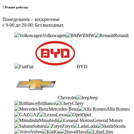
Режим работы:
Понедельник – воскресенье
с 9-00 до 20-00; Без выходных
Volkswagen
BMW
Renault
Fiat
BYD
Chevrolet
Jeep
Brilliance
Chery
Mercedes-Benz
Alfa Romeo
GAZ
Lexus
Opel
Mitsubishi
General Motors
Subaru
Zotye
Lada
Skoda
Volvo
Kia
Haval
Lifan