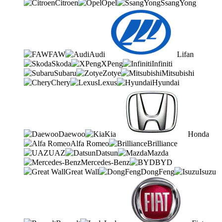
Citroen
Opel
SsangYong
FAW
Audi
Lifan
Skoda
XPeng
Infiniti
Subaru
Zotye
Mitsubishi
Chery
Lexus
Hyundai
Daewoo
Kia
Honda
Alfa Romeo
Brilliance
UAZ
Datsun
Mazda
Mercedes-Benz
BYD
Great Wall
DongFeng
Isuzu