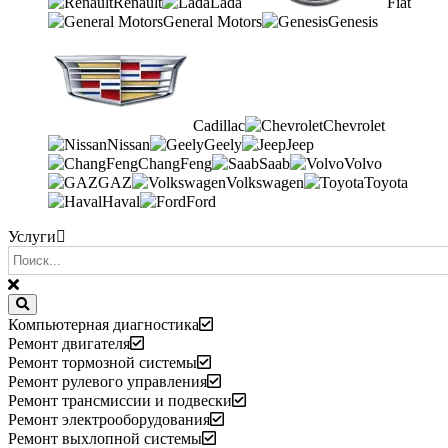
Renault
Lada
Fiat
General Motors
Genesis
Cadillac
Chevrolet
Nissan
Geely
Jeep
ChangFeng
Saab
Volvo
GAZ
Volkswagen
Toyota
Haval
Ford
Услуги
Компьютерная диагностика
Ремонт двигателя
Ремонт тормозной системы
Ремонт рулевого управления
Ремонт трансмиссии и подвески
Ремонт электрооборудования
Ремонт выхлопной системы