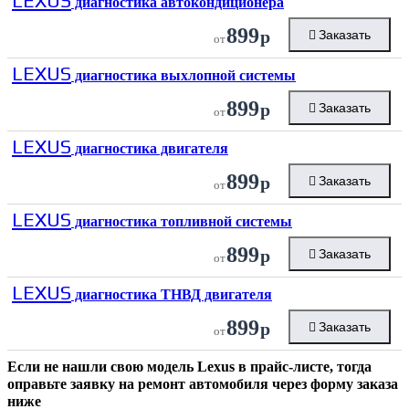
LEXUS
диагностика автокондиционера
899
р
Заказать
от
LEXUS
диагностика выхлопной системы
899
р
Заказать
от
LEXUS
диагностика двигателя
899
р
Заказать
от
LEXUS
диагностика топливной системы
899
р
Заказать
от
LEXUS
диагностика ТНВД двигателя
899
р
Заказать
от
Если не нашли свою модель
Lexus
в прайс-листе, тогда
оправьте заявку на ремонт автомобиля через форму заказа
ниже