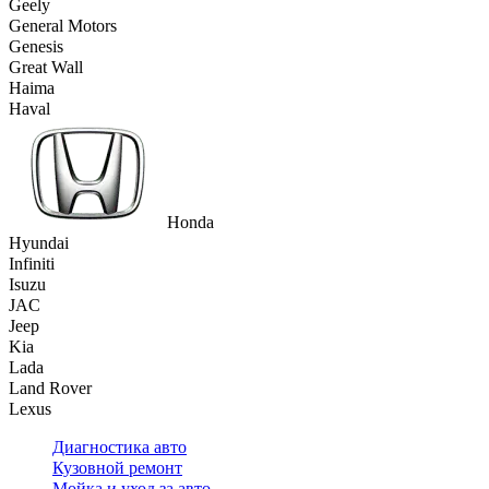
Geely
General Motors
Genesis
Great Wall
Haima
Haval
Honda
Hyundai
Infiniti
Isuzu
JAC
Jeep
Kia
Lada
Land Rover
Lexus
Диагностика авто
Кузовной ремонт
Мойка и уход за авто