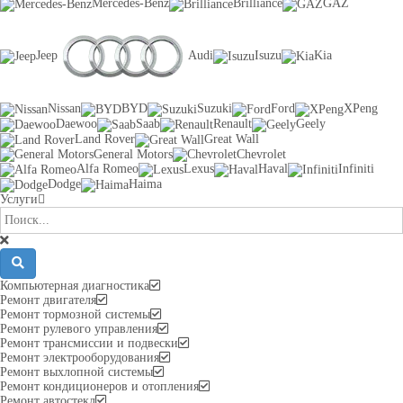
Mercedes-Benz
Brilliance
GAZ
Jeep
Audi
Isuzu
Kia
Nissan
BYD
Suzuki
Ford
XPeng
Daewoo
Saab
Renault
Geely
Land Rover
Great Wall
General Motors
Chevrolet
Alfa Romeo
Lexus
Haval
Infiniti
Dodge
Haima
Услуги
Компьютерная диагностика
Ремонт двигателя
Ремонт тормозной системы
Ремонт рулевого управления
Ремонт трансмиссии и подвески
Ремонт электрооборудования
Ремонт выхлопной системы
Ремонт кондиционеров и отопления
Ремонт автостекл