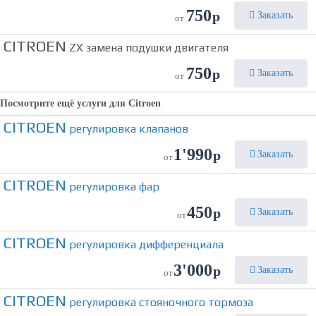
750
р
Заказать
от
CITROEN
ZX замена подушки двигателя
750
р
Заказать
от
Посмотрите ещё услуги для
Citroen
CITROEN
регулировка клапанов
1'990
р
Заказать
от
CITROEN
регулировка фар
450
р
Заказать
от
CITROEN
регулировка дифференциала
3'000
р
Заказать
от
CITROEN
регулировка стояночного тормоза