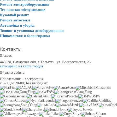
Ремонт электрооборудования
Техническое обслуживание
Кузовной ремонт
Ремонт автостекл
Автомойка и уборка
Тюнинг и установка допоборудования
Шиномонтаж и балансировка
Контакты
Адрес:
445028, Самарская обл, г Тольятти, ул. Воскресенская, 26
автосервис на карте города
Режим работы:
Понедельник – воскресенье
с 9-00 до 20-00; Без выходных
Fiat
JAC
Volvo
Acura
Mitsubishi
DongFeng
FAW
ChangFeng
Genesis
Datsun
Porsche
BMW
Citroen
Hyundai
Peugeot
Cadillac
SsangYong
Lada
Mazda
UAZ
Opel
Skoda
Chery
Honda
Toyota
Volkswagen
Lifan
Zotye
Subaru