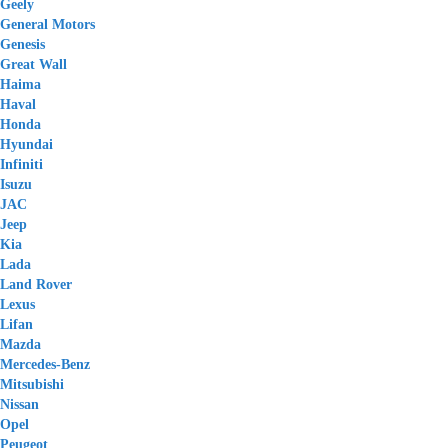
Geely
General Motors
Genesis
Great Wall
Haima
Haval
Honda
Hyundai
Infiniti
Isuzu
JAC
Jeep
Kia
Lada
Land Rover
Lexus
Lifan
Mazda
Mercedes-Benz
Mitsubishi
Nissan
Opel
Peugeot