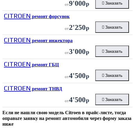
9'000
р
Заказать
от
CITROEN
ремонт форсунок
2'250
р
Заказать
от
CITROEN
ремонт инжектора
3'000
р
Заказать
от
CITROEN
ремонт ГБЦ
4'500
р
Заказать
от
CITROEN
ремонт ТНВД
4'500
р
Заказать
от
Если не нашли свою модель
Citroen
в прайс-листе, тогда
оправьте заявку на ремонт автомобиля через форму заказа
ниже