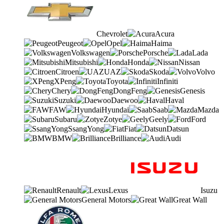
Chevrolet
Acura
Peugeot
Opel
Haima
Volkswagen
Porsche
Lada
Mitsubishi
Honda
Nissan
Citroen
UAZ
Skoda
Volvo
XPeng
Toyota
Infiniti
Chery
DongFeng
Genesis
Suzuki
Daewoo
Haval
FAW
Hyundai
Saab
Mazda
Subaru
Zotye
Geely
Ford
SsangYong
Fiat
Datsun
BMW
Brilliance
Audi
Renault
Lexus
Isuzu
General Motors
Great Wall