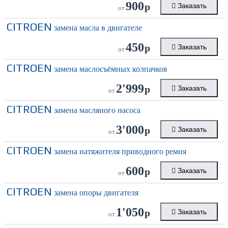
900
р
Заказать
от
CITROEN
замена масла в двигателе
450
р
Заказать
от
CITROEN
замена маслосъёмных колпачков
2'999
р
Заказать
от
CITROEN
замена масляного насоса
3'000
р
Заказать
от
CITROEN
замена натяжителя приводного ремня
600
р
Заказать
от
CITROEN
замена опоры двигателя
1'050
р
Заказать
от