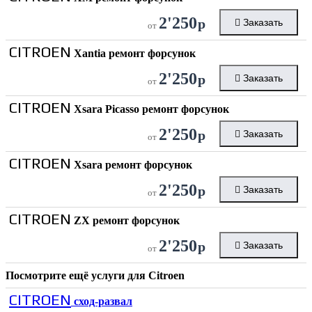
2'250
р
Заказать
от
CITROEN
Xantia ремонт форсунок
2'250
р
Заказать
от
CITROEN
Xsara Picasso ремонт форсунок
2'250
р
Заказать
от
CITROEN
Xsara ремонт форсунок
2'250
р
Заказать
от
CITROEN
ZX ремонт форсунок
2'250
р
Заказать
от
Посмотрите ещё услуги для
Citroen
CITROEN
сход-развал