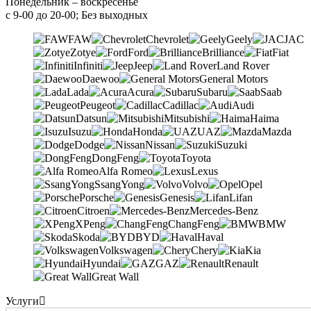
Понедельник – воскресенье
с 9-00 до 20-00; Без выходных
FAW
Chevrolet
Geely
JAC
Zotye
Ford
Brilliance
Fiat
Infiniti
Jeep
Land Rover
Daewoo
General Motors
Lada
Acura
Subaru
Saab
Peugeot
Cadillac
Audi
Datsun
Mitsubishi
Haima
Isuzu
Honda
UAZ
Mazda
Dodge
Nissan
Suzuki
DongFeng
Toyota
Alfa Romeo
Lexus
SsangYong
Volvo
Opel
Porsche
Genesis
Lifan
Citroen
Mercedes-Benz
XPeng
ChangFeng
BMW
Skoda
BYD
Haval
Volkswagen
Chery
Kia
Hyundai
GAZ
Renault
Great Wall
Услуги