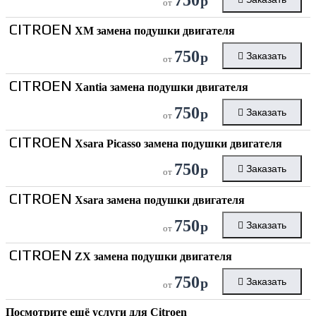
р
от
CITROEN
XM замена подушки двигателя
750
р
Заказать
от
CITROEN
Xantia замена подушки двигателя
750
р
Заказать
от
CITROEN
Xsara Picasso замена подушки двигателя
750
р
Заказать
от
CITROEN
Xsara замена подушки двигателя
750
р
Заказать
от
CITROEN
ZX замена подушки двигателя
750
р
Заказать
от
Посмотрите ещё услуги для
Citroen