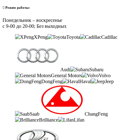
Режим работы:
Понедельник – воскресенье
с 9-00 до 20-00; Без выходных
XPeng
Toyota
Cadillac
Audi
Subaru
General Motors
Volvo
DongFeng
Haval
Jeep
Saab
ChangFeng
Brilliance
Lifan