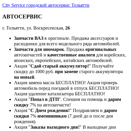
City Service городской автосервис Тольятти
АВТОСЕРВИС
г. Тольятти, ул. Воскресенская,
26
Запчасти ВАЗ
в оригинале. Продажа аксессуаров и
расходники для всего модельного ряда автомобилей.
Запчасти для иномарок
. Продажа
оригинальных
автозапчастей и
качественные аналоги
для корейских,
японских, европейских, китайских автомобилей.
Акция "
Сдай старый аккумулятор!
" Получайте
скидку до 1000 руб.
при замене
старого аккумулятора
на новый
.
Акция замена масла БЕСПЛАТНО! Акция проверь
автомобиль перед поездкой в отпуск БЕСПЛАТНО!
Акция удаление катализатора БЕСПЛАТНО!
Акция "
Попал в ДТП
". Спешим на помощь и
дарим
скидку
7% на автозапчасти!
Акция "
С Днем рождения!
" Поздравляем и
дарим
скидки
7%
именинникам
(7 дней до и после дня
рождения).
Акция "
Заказы выходного дня!
" В выходные дни