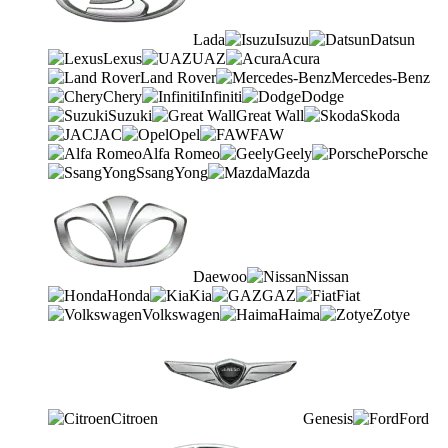
Lada
Isuzu
Datsun
Lexus
UAZ
Acura
Land Rover
Mercedes-Benz
Chery
Infiniti
Dodge
Suzuki
Great Wall
Skoda
JAC
Opel
FAW
Alfa Romeo
Geely
Porsche
SsangYong
Mazda
Daewoo
Nissan
Honda
Kia
GAZ
Fiat
Volkswagen
Haima
Zotye
Citroen
Genesis
Ford