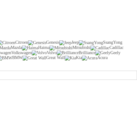
Citroen
Genesis
Jeep
SsangYong
Mazda
Haima
Mitsubishi
Cadillac
Volkswagen
Volvo
Brilliance
Geely
BMW
Great Wall
Kia
Acura