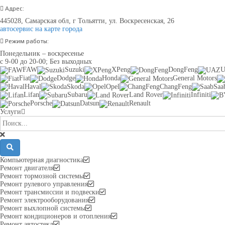
Адрес:
445028, Самарская обл, г Тольятти, ул. Воскресенская, 26
автосервис на карте города
Режим работы:
Понедельник – воскресенье
с 9-00 до 20-00; Без выходных
FAW
Suzuki
XPeng
DongFeng
Fiat
Dodge
Honda
General Motors
Haval
Skoda
Opel
ChangFeng
Saa
Lifan
Subaru
Land Rover
Infiniti
Porsche
Datsun
Renault
Услуги
Компьютерная диагностика
Ремонт двигателя
Ремонт тормозной системы
Ремонт рулевого управления
Ремонт трансмиссии и подвески
Ремонт электрооборудования
Ремонт выхлопной системы
Ремонт кондиционеров и отопления
Ремонт автостекл