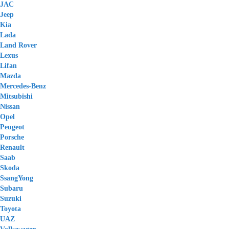
JAC
Jeep
Kia
Lada
Land Rover
Lexus
Lifan
Mazda
Mercedes-Benz
Mitsubishi
Nissan
Opel
Peugeot
Porsche
Renault
Saab
Skoda
SsangYong
Subaru
Suzuki
Toyota
UAZ