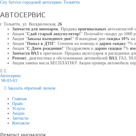
City Service городской автосервис Тольятти
АВТОСЕРВИС
г. Тольятти, ул. Воскресенская,
26
Запчасти для иномарок
. Продажа
оригинальных
автозапчастей 
Акция "
Сдай старый аккумулятор!
" Получайте скидку до 1000 
Акция "
Заказы выходного дня!
" В выходные дни
скидка 10%
на 
Акция "
Попал в ДТП
". Спешим на помощь и
дарим скидку
7% н
Акция "
С Днем рождения!
" Поздравляем и
дарим скидки
7%
им
Запчасти ВАЗ
в оригинале. Продажа аксессуаров и расходники для
Ремонт
, диагностика и обслуживание автомобилей
ВАЗ
, ГАЗ, УА
Акция замена масла БЕСПЛАТНО! Акция проверь автомобиль пе
Автосервис
98-03-03
Заказать
обратный
звонок
Главная
Прайс
Услуги
Акции
Запчасти
Контакты
Ремонт иномарок