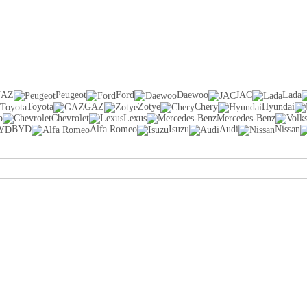
UAZ
Peugeot
Ford
Daewoo
JAC
Lada
Toyota
GAZ
Zotye
Chery
Hyundai
b
Chevrolet
Lexus
Mercedes-Benz
BYD
Alfa Romeo
Isuzu
Audi
Nissan