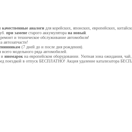
и
качественные аналоги
для корейских, японских, европейских, китайск
руб.
при замене
старого аккумулятора
на новый
.
ремонт и техническое обслуживание автомобиля!
а автозапчасти!
енинникам
(7 дней до и после дня рождения).
 всего модельного ряда автомобилей.
З и
иномарок
на европейском оборудовании. Уютная зона ожидания, чай,
ред поездкой в отпуск БЕСПЛАТНО! Акция удаление катализатора БЕ