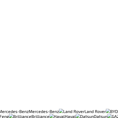
Mercedes-Benz
Land Rover
Feng
Brilliance
Haval
Datsun