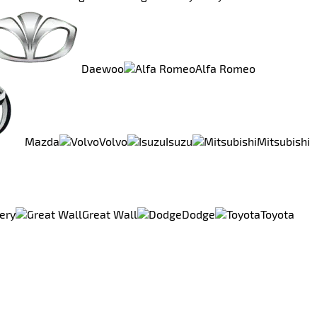
Daewoo
Alfa Romeo
Mazda
Volvo
Isuzu
Mitsubishi
ery
Great Wall
Dodge
Toyota