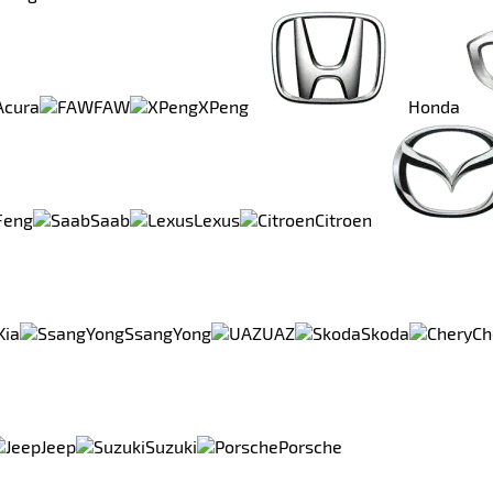
Acura
FAW
XPeng
Honda
Feng
Saab
Lexus
Citroen
Kia
SsangYong
UAZ
Skoda
Ch
Jeep
Suzuki
Porsche