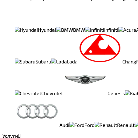
Hyundai
BMW
Infiniti
Subaru
Lada
Chang
Chevrolet
Genesis
Audi
Ford
Renault
Услуги