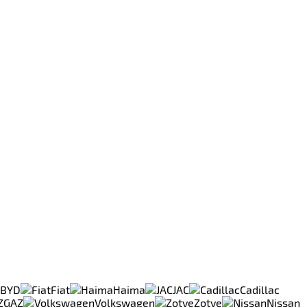
BYD
Fiat
Haima
JAC
Cadillac
GAZ
Volkswagen
Zotye
Nissan