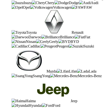
Isuzu
Chery
Dodge
Audi
Opel
Volkswagen
FAW
Toyota
Renault
Daewoo
Brilliance
Fiat
Nissan
Geely
BYD
Cadillac
Peugeot
Suzuki
Mazda
Lifan
Lada
SsangYong
Mercedes-Benz
Haima
Jeep
Hyundai
Ford