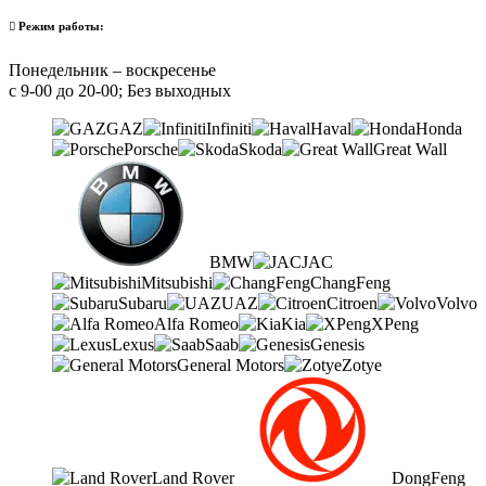
Режим работы:
Понедельник – воскресенье
с 9-00 до 20-00; Без выходных
GAZ
Infiniti
Haval
Honda
Porsche
Skoda
Great Wall
BMW
JAC
Mitsubishi
ChangFeng
Subaru
UAZ
Citroen
Volvo
Alfa Romeo
Kia
XPeng
Lexus
Saab
Genesis
General Motors
Zotye
Land Rover
DongFeng