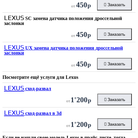
450
р
Заказать
от
LEXUS
SC замена датчика положения дроссельной
заслонки
450
р
Заказать
от
LEXUS
UX замена датчика положения дроссельной
заслонки
450
р
Заказать
от
Посмотрите ещё услуги для
Lexus
LEXUS
сход-развал
1'200
р
Заказать
от
LEXUS
сход-развал в 3d
1'200
р
Заказать
от
Если не нашли свою модель
Lexus
в прайс-листе, тогда