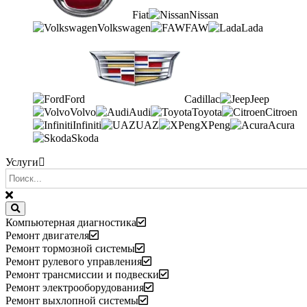
Fiat
Nissan
Volkswagen
FAW
Lada
Ford
Cadillac
Jeep
Volvo
Audi
Toyota
Citroen
Infiniti
UAZ
XPeng
Acura
Skoda
Услуги
Компьютерная диагностика
Ремонт двигателя
Ремонт тормозной системы
Ремонт рулевого управления
Ремонт трансмиссии и подвески
Ремонт электрооборудования
Ремонт выхлопной системы