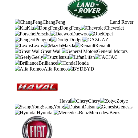
ChangFeng
Land Rover
Kia
DongFeng
Chevrolet
Porsche
Daewoo
Opel
Peugeot
Dodge
GAZ
Lexus
Mazda
Renault
Great Wall
General Motors
Geely
Isuzu
Lifan
JAC
Brilliance
Honda
Alfa Romeo
BYD
Haval
Chery
Zotye
SsangYong
Datsun
Genesis
Hyundai
Mercedes-Benz