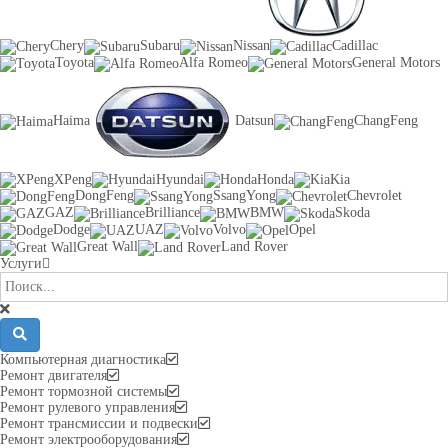
Chery
Subaru
Nissan
Cadillac
Toyota
Alfa Romeo
General Motors
Haima
Datsun
ChangFeng
XPeng
Hyundai
Honda
Kia
DongFeng
SsangYong
Chevrolet
GAZ
Brilliance
BMW
Skoda
Dodge
UAZ
Volvo
Opel
Great Wall
Land Rover
Услуги
Компьютерная диагностика
Ремонт двигателя
Ремонт тормозной системы
Ремонт рулевого управления
Ремонт трансмиссии и подвески
Ремонт электрооборудования