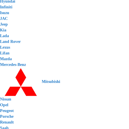
Hyundai
Infiniti
Isuzu
JAC
Jeep
Kia
Lada
Land Rover
Lexus
Lifan
Mazda
Mercedes-Benz
Mitsubishi
Nissan
Opel
Peugeot
Porsche
Renault
Saab