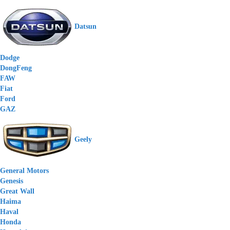
Datsun
Dodge
DongFeng
FAW
Fiat
Ford
GAZ
Geely
General Motors
Genesis
Great Wall
Haima
Haval
Honda