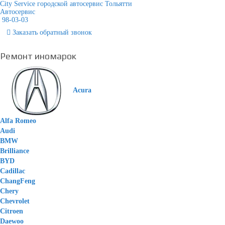
City Service городской автосервис Тольятти
Автосервис
98-03-03
Заказать
обратный
звонок
Ремонт иномарок
Acura
Alfa Romeo
Audi
BMW
Brilliance
BYD
Cadillac
ChangFeng
Chery
Chevrolet
Citroen
Daewoo