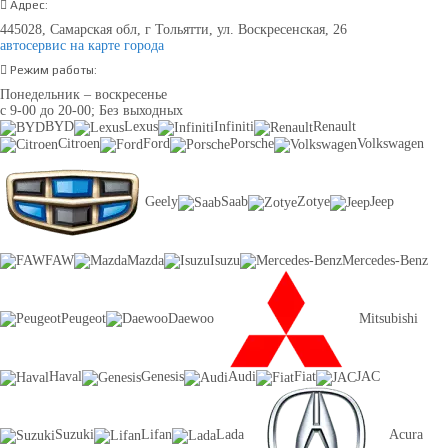
Адрес:
445028, Самарская обл, г Тольятти, ул. Воскресенская, 26
автосервис на карте города
Режим работы:
Понедельник – воскресенье
с 9-00 до 20-00; Без выходных
BYD
Lexus
Infiniti
Renault
Citroen
Ford
Porsche
Volkswagen
Geely
Saab
Zotye
Jeep
FAW
Mazda
Isuzu
Mercedes-Benz
Peugeot
Daewoo
Mitsubishi
Haval
Genesis
Audi
Fiat
JAC
Suzuki
Lifan
Lada
Acura