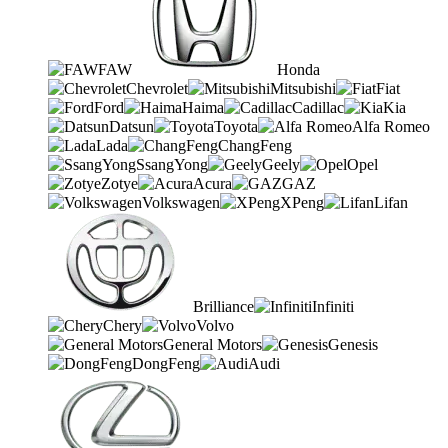
FAW
Honda
Chevrolet
Mitsubishi
Fiat
Ford
Haima
Cadillac
Kia
Datsun
Toyota
Alfa Romeo
Lada
ChangFeng
SsangYong
Geely
Opel
Zotye
Acura
GAZ
Volkswagen
XPeng
Lifan
Brilliance
Infiniti
Chery
Volvo
General Motors
Genesis
DongFeng
Audi