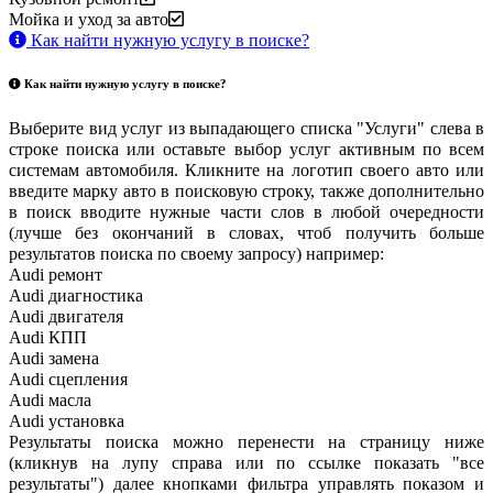
Мойка и уход за авто
Как найти нужную услугу в поиске
?
Как найти нужную услугу в поиске
?
Выберите вид услуг из выпадающего списка "Услуги" слева в
строке поиска или оставьте выбор услуг активным по всем
системам автомобиля. Кликните на логотип своего авто или
введите марку авто в поисковую строку, также дополнительно
в поиск вводите нужные части слов в любой очередности
(лучше без окончаний в словах, чтоб получить больше
результатов поиска по своему запросу) например:
Audi ремонт
Audi
диагностика
Audi
двигателя
Audi
КПП
Audi
замена
Audi
сцепления
Audi
масла
Audi
установка
Результаты поиска можно перенести на страницу ниже
(кликнув на лупу справа или по ссылке показать "все
результаты") далее кнопками фильтра управлять показом и