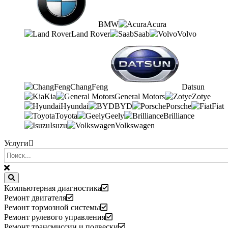
BMW
Acura
Land Rover
Saab
Volvo
ChangFeng
Datsun
Kia
General Motors
Zotye
Hyundai
BYD
Porsche
Fiat
Toyota
Geely
Brilliance
Isuzu
Volkswagen
Услуги
Компьютерная диагностика
Ремонт двигателя
Ремонт тормозной системы
Ремонт рулевого управления
Ремонт трансмиссии и подвески