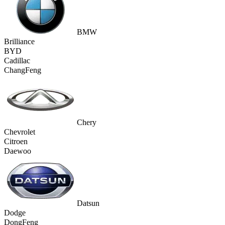
BMW
Brilliance
BYD
Cadillac
ChangFeng
Chery
Chevrolet
Citroen
Daewoo
Datsun
Dodge
DongFeng