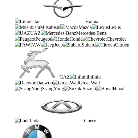
Lifan
Haima
Mitsubishi
Mazda
Lexus
UAZ
Mercedes-Benz
Peugeot
Honda
Chevrolet
FAW
Jeep
Subaru
Citroen
GAZ
Infiniti
Daewoo
Great Wall
SsangYong
Suzuki
Haval
Lada
Chery