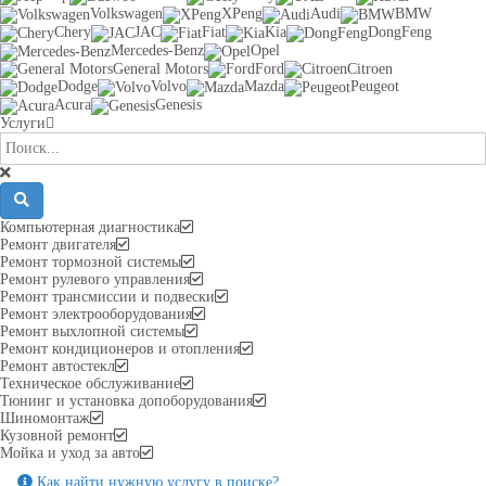
Volkswagen
XPeng
Audi
BMW
Chery
JAC
Fiat
Kia
DongFeng
Mercedes-Benz
Opel
General Motors
Ford
Citroen
Dodge
Volvo
Mazda
Peugeot
Acura
Genesis
Услуги
Компьютерная диагностика
Ремонт двигателя
Ремонт тормозной системы
Ремонт рулевого управления
Ремонт трансмиссии и подвески
Ремонт электрооборудования
Ремонт выхлопной системы
Ремонт кондиционеров и отопления
Ремонт автостекл
Техническое обслуживание
Тюнинг и установка допоборудования
Шиномонтаж
Кузовной ремонт
Мойка и уход за авто
Как найти нужную услугу в поиске
?