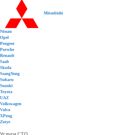
Mitsubishi
Nissan
Opel
Peugeot
Porsche
Renault
Saab
Skoda
SsangYong
Subaru
Suzuki
Toyota
UAZ
Volkswagen
Volvo
XPeng
Zotye
Услуги СТО