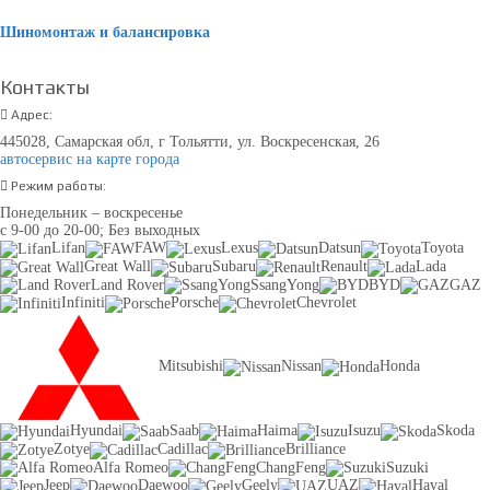
Шиномонтаж и балансировка
Контакты
Адрес:
445028, Самарская обл, г Тольятти, ул. Воскресенская, 26
автосервис на карте города
Режим работы:
Понедельник – воскресенье
с 9-00 до 20-00; Без выходных
Lifan
FAW
Lexus
Datsun
Toyota
Great Wall
Subaru
Renault
Lada
Land Rover
SsangYong
BYD
GAZ
Infiniti
Porsche
Chevrolet
Mitsubishi
Nissan
Honda
Hyundai
Saab
Haima
Isuzu
Skoda
Zotye
Cadillac
Brilliance
Alfa Romeo
ChangFeng
Suzuki
Jeep
Daewoo
Geely
UAZ
Haval