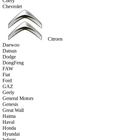
Chery
Chevrolet
Citroen
Daewoo
Datsun
Dodge
DongFeng
FAW
Fiat
Ford
GAZ
Geely
General Motors
Genesis
Great Wall
Haima
Haval
Honda
Hyundai
Infiniti