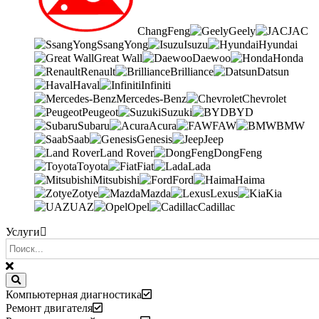
ChangFeng
Geely
JAC
SsangYong
Isuzu
Hyundai
Great Wall
Daewoo
Honda
Renault
Brilliance
Datsun
Haval
Infiniti
Mercedes-Benz
Chevrolet
Peugeot
Suzuki
BYD
Subaru
Acura
FAW
BMW
Saab
Genesis
Jeep
Land Rover
DongFeng
Toyota
Fiat
Lada
Mitsubishi
Ford
Haima
Zotye
Mazda
Lexus
Kia
UAZ
Opel
Cadillac
Услуги
Компьютерная диагностика
Ремонт двигателя