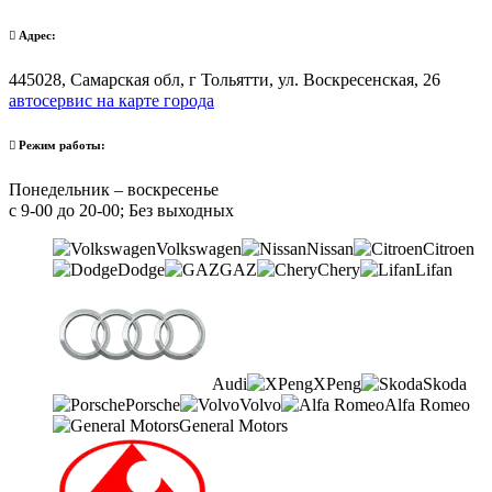
Адрес:
445028, Самарская обл, г Тольятти, ул. Воскресенская, 26
автосервис на карте города
Режим работы:
Понедельник – воскресенье
с 9-00 до 20-00; Без выходных
Volkswagen
Nissan
Citroen
Dodge
GAZ
Chery
Lifan
Audi
XPeng
Skoda
Porsche
Volvo
Alfa Romeo
General Motors