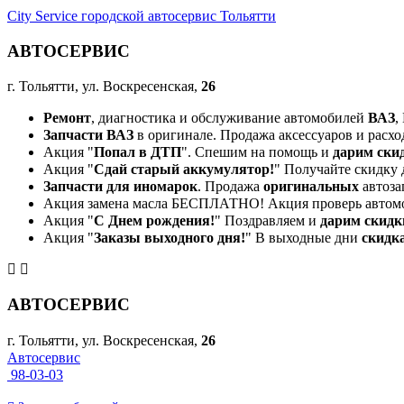
City Service городской автосервис Тольятти
АВТОСЕРВИС
г. Тольятти, ул. Воскресенская,
26
Ремонт
, диагностика и обслуживание автомобилей
ВАЗ
,
Запчасти ВАЗ
в оригинале. Продажа аксессуаров и расхо
Акция "
Попал в ДТП
". Спешим на помощь и
дарим ски
Акция "
Сдай старый аккумулятор!
" Получайте скидку 
Запчасти для иномарок
. Продажа
оригинальных
автоза
Акция замена масла БЕСПЛАТНО! Акция проверь автом
Акция "
С Днем рождения!
" Поздравляем и
дарим скидк
Акция "
Заказы выходного дня!
" В выходные дни
скидк
АВТОСЕРВИС
г. Тольятти, ул. Воскресенская,
26
Автосервис
98-03-03