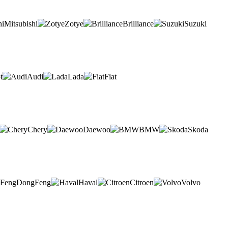
Mitsubishi
Zotye
Brilliance
Suzuki
t
Audi
Lada
Fiat
Chery
Daewoo
BMW
Skoda
DongFeng
Haval
Citroen
Volvo