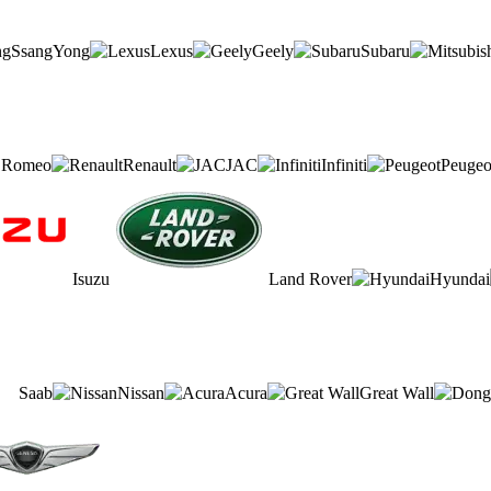
SsangYong
Lexus
Geely
Subaru
a Romeo
Renault
JAC
Infiniti
Peugeo
Isuzu
Land Rover
Hyundai
Saab
Nissan
Acura
Great Wall