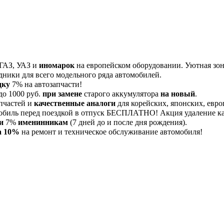
 ГАЗ, УАЗ и
иномарок
на европейском оборудовании. Уютная зона
дники для всего модельного ряда автомобилей.
дку
7% на автозапчасти!
до 1000 руб.
при замене
старого аккумулятора
на новый
.
пчастей и
качественные аналоги
для корейских, японских, евро
обиль перед поездкой в отпуск БЕСПЛАТНО! Акция удаление 
и
7%
именинникам
(7 дней до и после дня рождения).
а 10%
на ремонт и техническое обслуживание автомобиля!