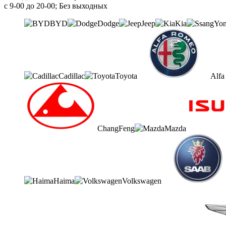
с 9-00 до 20-00; Без выходных
BYD
Dodge
Jeep
Kia
Cadillac
Toyota
Alf
ChangFeng
Mazda
Haima
Volkswagen