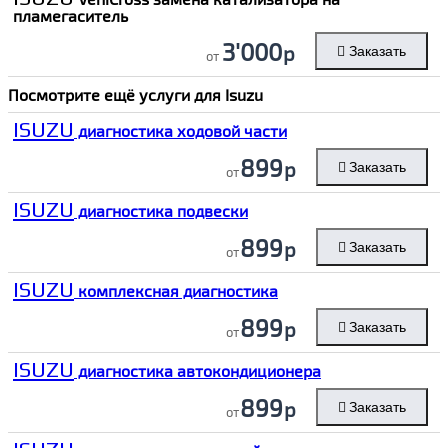
пламегаситель
3'000
р
Заказать
от
Посмотрите ещё услуги для
Isuzu
ISUZU
диагностика ходовой части
899
р
Заказать
от
ISUZU
диагностика подвески
899
р
Заказать
от
ISUZU
комплексная диагностика
899
р
Заказать
от
ISUZU
диагностика автокондиционера
899
р
Заказать
от