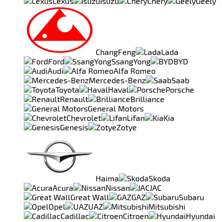
Lexus
Isuzu
Chery
Geely
ChangFeng
Lada
Ford
SsangYong
BYD
Audi
Alfa Romeo
Mercedes-Benz
Saab
Toyota
Haval
Porsche
Renault
Brilliance
General Motors
Chevrolet
Lifan
Kia
Genesis
Zotye
Haima
Skoda
Acura
Nissan
JAC
Great Wall
GAZ
Subaru
Opel
UAZ
Mitsubishi
Cadillac
Citroen
Hyundai