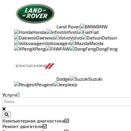
Land Rover
BMW
Honda
Infiniti
Fiat
Daewoo
Volvo
Datsun
Volkswagen
Mazda
XPeng
FAW
DongFeng
Dodge
Suzuki
Peugeot
Jeep
Услуги
Компьютерная диагностика
Ремонт двигателя