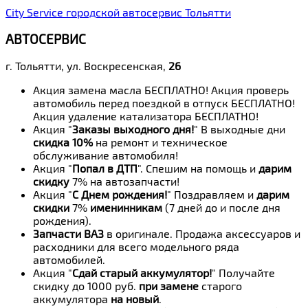
City Service городской автосервис Тольятти
АВТОСЕРВИС
г. Тольятти, ул. Воскресенская,
26
Акция замена масла БЕСПЛАТНО! Акция проверь
автомобиль перед поездкой в отпуск БЕСПЛАТНО!
Акция удаление катализатора БЕСПЛАТНО!
Акция "
Заказы выходного дня!
" В выходные дни
скидка 10%
на ремонт и техническое
обслуживание автомобиля!
Акция "
Попал в ДТП
". Спешим на помощь и
дарим
скидку
7% на автозапчасти!
Акция "
С Днем рождения!
" Поздравляем и
дарим
скидки
7%
именинникам
(7 дней до и после дня
рождения).
Запчасти ВАЗ
в оригинале. Продажа аксессуаров и
расходники для всего модельного ряда
автомобилей.
Акция "
Сдай старый аккумулятор!
" Получайте
скидку до 1000 руб.
при замене
старого
аккумулятора
на новый
.