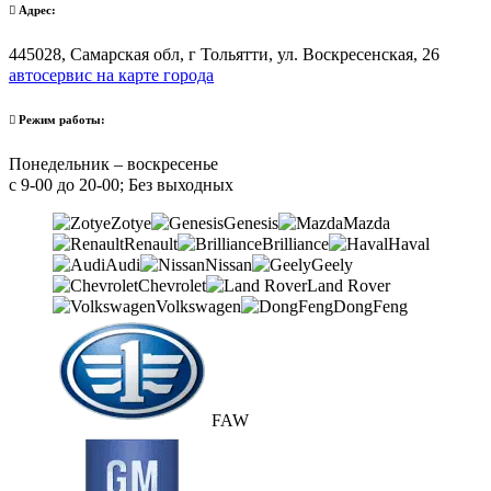
Адрес:
445028, Самарская обл, г Тольятти, ул. Воскресенская, 26
автосервис на карте города
Режим работы:
Понедельник – воскресенье
с 9-00 до 20-00; Без выходных
Zotye
Genesis
Mazda
Renault
Brilliance
Haval
Audi
Nissan
Geely
Chevrolet
Land Rover
Volkswagen
DongFeng
FAW