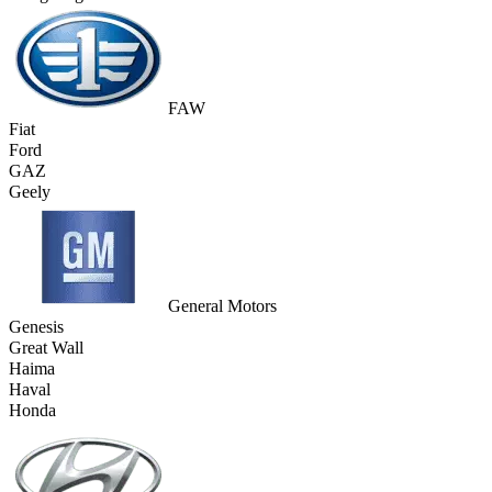
FAW
Fiat
Ford
GAZ
Geely
General Motors
Genesis
Great Wall
Haima
Haval
Honda