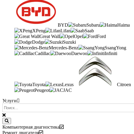
BYD
Subaru
Haima
XPeng
Lifan
Saab
Great Wall
Opel
Ford
Dodge
Suzuki
Mercedes-Benz
SsangYong
Cadillac
Daewoo
Infiniti
Toyota
Lexus
Citroen
Peugeot
JAC
Услуги
Компьютерная диагностика
Ремонт двигателя