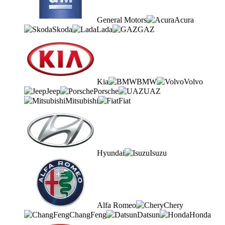
General Motors
Acura
Skoda
Lada
GAZ
Kia
BMW
Volvo
Jeep
Porsche
UAZ
Mitsubishi
Fiat
Hyundai
Isuzu
Alfa Romeo
Chery
ChangFeng
Datsun
Honda