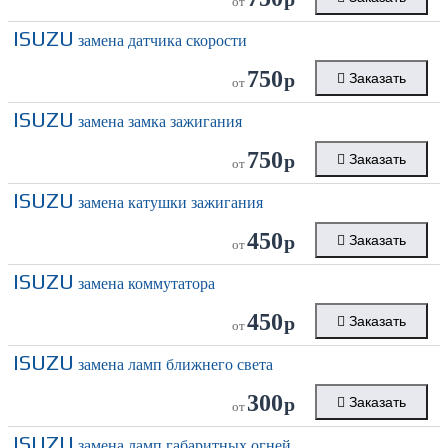
от
ISUZU
замена датчика скорости
750
р
Заказать
от
ISUZU
замена замка зажигания
750
р
Заказать
от
ISUZU
замена катушки зажигания
450
р
Заказать
от
ISUZU
замена коммутатора
450
р
Заказать
от
ISUZU
замена ламп ближнего света
300
р
Заказать
от
ISUZU
замена ламп габаритных огней