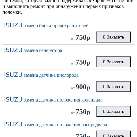
системой, которую важно поддерживать в хорошем состоянии
и выполнять ремонт при обнаружении первых признаков
поломки.
ISUZU
замена блока предохранителей
750
р
Заказать
от
ISUZU
замена генератора
750
р
Заказать
от
ISUZU
замена датчика кислорода
900
р
Заказать
от
ISUZU
замена датчика положения коленвала
750
р
Заказать
от
ISUZU
замена датчика положения распредвала
750
р
Заказать