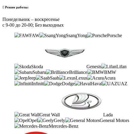
Режим работы:
Понедельник – воскресенье
с 9-00 до 20-00; Без выходных
FAW
SsangYong
Porsche
Skoda
Genesis
Lifan
Subaru
Brilliance
BMW
Jeep
Saab
Lexus
Acura
Infiniti
Dodge
Haval
UAZ
Great Wall
Lada
Opel
Geely
General Motors
Mercedes-Benz