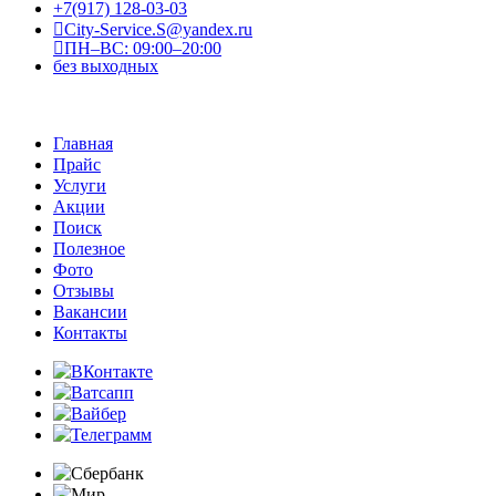
+7(917) 128-03-03
City-Service.S@yandex.ru
ПН–ВС: 09:00–20:00
без выходных
Главная
Прайс
Услуги
Акции
Поиск
Полезное
Фото
Отзывы
Вакансии
Контакты