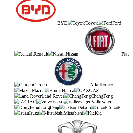
BYD
Toyota
Ford
Renault
Nissan
Fiat
Citroen
Alfa Romeo
Mazda
Haima
GAZ
Land Rover
ChangFeng
JAC
Volvo
Volkswagen
DongFeng
Datsun
Suzuki
Isuzu
Mitsubishi
Kia