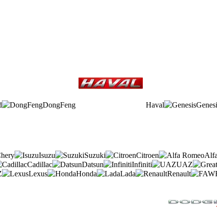
d
DongFeng
Haval
Genesi
hery
Isuzu
Suzuki
Citroen
Alf
Cadillac
Datsun
Infiniti
UAZ
Z
Lexus
Honda
Lada
Renault