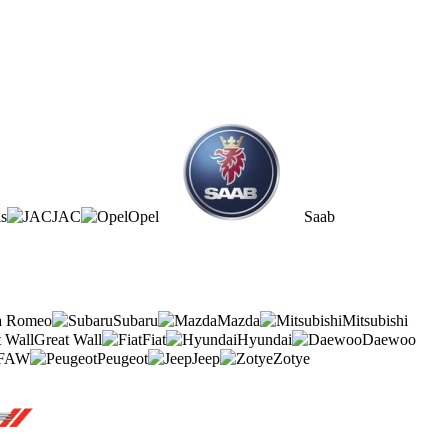
s
JAC
Opel
Saab
a Romeo
Subaru
Mazda
Mitsubishi
Great Wall
Fiat
Hyundai
Daewoo
FAW
Peugeot
Jeep
Zotye