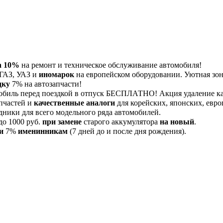
а 10%
на ремонт и техническое обслуживание автомобиля!
 ГАЗ, УАЗ и
иномарок
на европейском оборудовании. Уютная зона
дку
7% на автозапчасти!
обиль перед поездкой в отпуск БЕСПЛАТНО! Акция удаление 
пчастей и
качественные аналоги
для корейских, японских, евро
дники для всего модельного ряда автомобилей.
до 1000 руб.
при замене
старого аккумулятора
на новый
.
и
7%
именинникам
(7 дней до и после дня рождения).