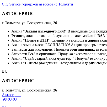
City Service городской автосервис Тольятти
АВТОСЕРВИС
г. Тольятти, ул. Воскресенская,
26
Акция "
Заказы выходного дня!
" В выходные дни
скидк
Ремонт
, диагностика и обслуживание автомобилей
ВАЗ
,
Акция "
Попал в ДТП
". Спешим на помощь и
дарим ски
Акция замена масла БЕСПЛАТНО! Акция проверь автом
Запчасти для иномарок
. Продажа
оригинальных
автоза
Запчасти ВАЗ
в оригинале. Продажа аксессуаров и расхо
Акция "
Сдай старый аккумулятор!
" Получайте скидку 
Акция "
С Днем рождения!
" Поздравляем и
дарим скидк
АВТОСЕРВИС
г. Тольятти, ул. Воскресенская,
26
Автосервис
98-03-03