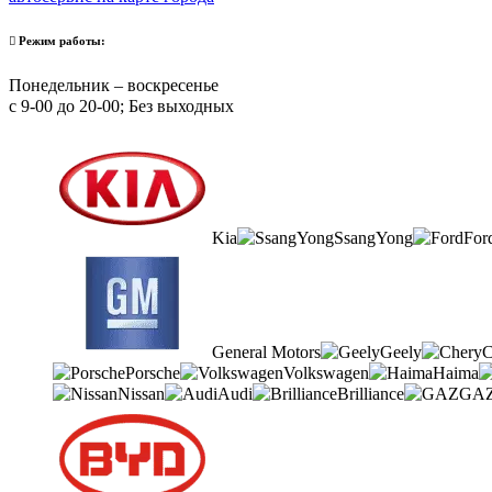
Режим работы:
Понедельник – воскресенье
с 9-00 до 20-00; Без выходных
Kia
SsangYong
For
General Motors
Geely
C
Porsche
Volkswagen
Haima
Nissan
Audi
Brilliance
GA