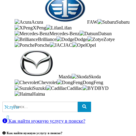
Acura
FAW
Subaru
XPeng
Lifan
Mercedes-Benz
Datsun
Brilliance
Dodge
Zotye
Porsche
JAC
Opel
Mazda
Skoda
Chevrolet
DongFeng
Suzuki
Cadillac
BYD
Haima
Услуги
Как найти нужную услугу в поиске
?
Как найти нужную услугу в поиске
?