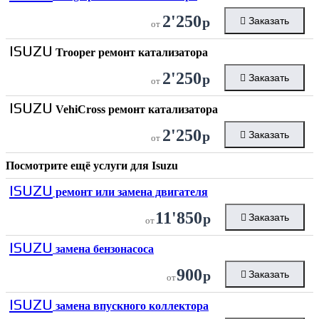
2'250
р
Заказать
от
ISUZU
Trooper ремонт катализатора
2'250
р
Заказать
от
ISUZU
VehiCross ремонт катализатора
2'250
р
Заказать
от
Посмотрите ещё услуги для
Isuzu
ISUZU
ремонт или замена двигателя
11'850
р
Заказать
от
ISUZU
замена бензонасоса
900
р
Заказать
от
ISUZU
замена впускного коллектора