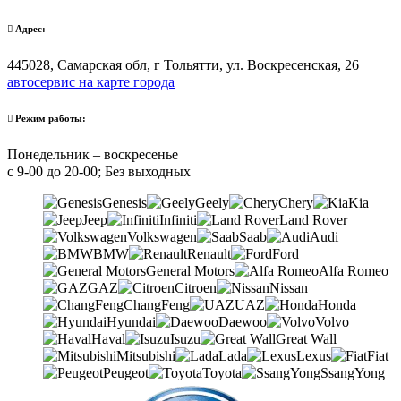
Адрес:
445028, Самарская обл, г Тольятти, ул. Воскресенская, 26
автосервис на карте города
Режим работы:
Понедельник – воскресенье
с 9-00 до 20-00; Без выходных
Genesis
Geely
Chery
Kia
Jeep
Infiniti
Land Rover
Volkswagen
Saab
Audi
BMW
Renault
Ford
General Motors
Alfa Romeo
GAZ
Citroen
Nissan
ChangFeng
UAZ
Honda
Hyundai
Daewoo
Volvo
Haval
Isuzu
Great Wall
Mitsubishi
Lada
Lexus
Fiat
Peugeot
Toyota
SsangYong