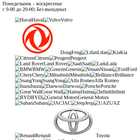
Понедельник – воскресенье
с 9-00 до 20-00; Без выходных
Haval
Volvo
DongFeng
Lifan
Kia
Citroen
Peugeot
Land Rover
Saab
Lada
BMW
Genesis
Nissan
Ford
Chery
Mitsubishi
Brilliance
SsangYong
Alfa Romeo
Isuzu
Daewoo
Porsche
Great Wall
Haima
Infiniti
BYD
General Motors
Subaru
JAC
Jeep
UAZ
Renault
Toyota