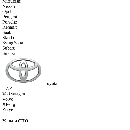
Mitsubishi
Nissan
Opel
Peugeot
Porsche
Renault
Saab
Skoda
SsangYong
Subaru
Suzuki
Toyota
UAZ
Volkswagen
Volvo
XPeng
Zotye
Услуги СТО