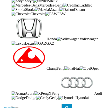
Zotye
Suzuki
Mercedes-Benz
Cadillac
Skoda
Mazda
Datsun
Chevrolet
FAW
Honda
Volkswagen
Lexus
GAZ
ChangFeng
Fiat
Opel
Acura
XPeng
Audi
Dodge
Geely
Hyundai