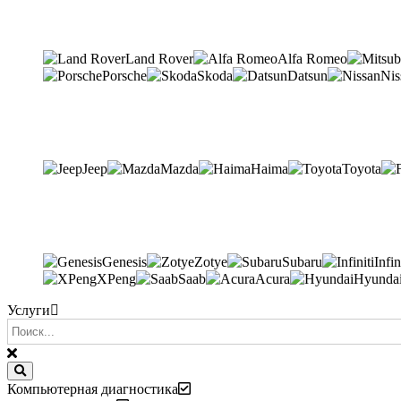
Land Rover
Alfa Romeo
Porsche
Skoda
Datsun
Nis
Jeep
Mazda
Haima
Toyota
Genesis
Zotye
Subaru
Infin
XPeng
Saab
Acura
Hyunda
Услуги
Компьютерная диагностика