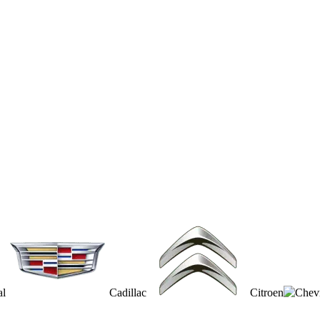
al
Cadillac
Citroen