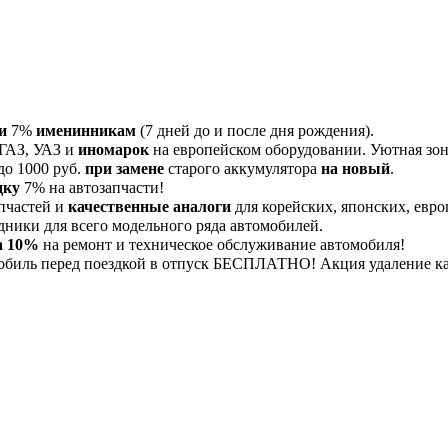
и
7%
именинникам
(7 дней до и после дня рождения).
 ГАЗ, УАЗ и
иномарок
на европейском оборудовании. Уютная зона
до 1000 руб.
при замене
старого аккумулятора
на новый
.
дку
7% на автозапчасти!
пчастей и
качественные аналоги
для корейских, японских, евро
дники для всего модельного ряда автомобилей.
а 10%
на ремонт и техническое обслуживание автомобиля!
обиль перед поездкой в отпуск БЕСПЛАТНО! Акция удаление 