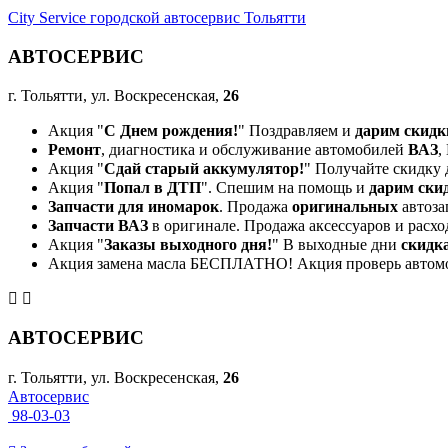
City Service городской автосервис Тольятти
АВТОСЕРВИС
г. Тольятти, ул. Воскресенская,
26
Акция "
С Днем рождения!
" Поздравляем и
дарим скидк
Ремонт
, диагностика и обслуживание автомобилей
ВАЗ
,
Акция "
Сдай старый аккумулятор!
" Получайте скидку 
Акция "
Попал в ДТП
". Спешим на помощь и
дарим ски
Запчасти для иномарок
. Продажа
оригинальных
автоза
Запчасти ВАЗ
в оригинале. Продажа аксессуаров и расхо
Акция "
Заказы выходного дня!
" В выходные дни
скидк
Акция замена масла БЕСПЛАТНО! Акция проверь автом
АВТОСЕРВИС
г. Тольятти, ул. Воскресенская,
26
Автосервис
98-03-03