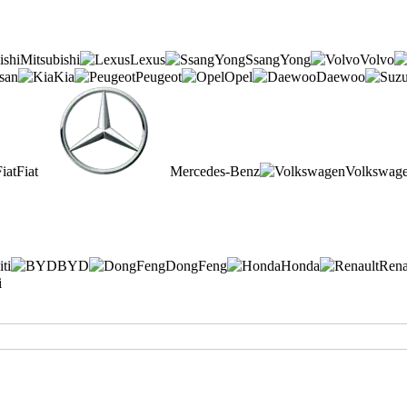
Mitsubishi
Lexus
SsangYong
Volvo
san
Kia
Peugeot
Opel
Daewoo
Fiat
Mercedes-Benz
Volkswag
iti
BYD
DongFeng
Honda
Rena
i