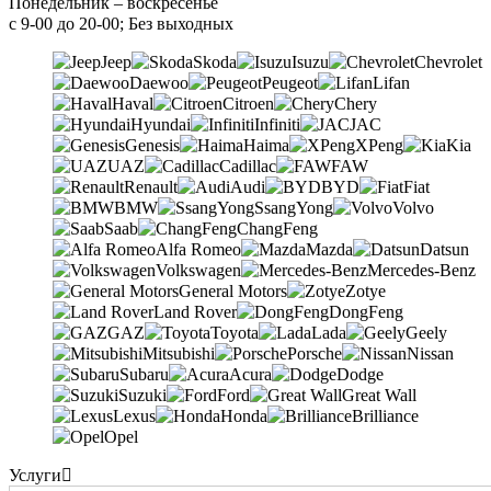
Понедельник – воскресенье
с 9-00 до 20-00; Без выходных
Jeep
Skoda
Isuzu
Chevrolet
Daewoo
Peugeot
Lifan
Haval
Citroen
Chery
Hyundai
Infiniti
JAC
Genesis
Haima
XPeng
Kia
UAZ
Cadillac
FAW
Renault
Audi
BYD
Fiat
BMW
SsangYong
Volvo
Saab
ChangFeng
Alfa Romeo
Mazda
Datsun
Volkswagen
Mercedes-Benz
General Motors
Zotye
Land Rover
DongFeng
GAZ
Toyota
Lada
Geely
Mitsubishi
Porsche
Nissan
Subaru
Acura
Dodge
Suzuki
Ford
Great Wall
Lexus
Honda
Brilliance
Opel
Услуги