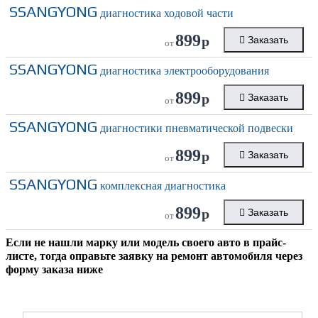
SSANGYONG
диагностика ходовой части
899
р
Заказать
от
SSANGYONG
диагностика электрооборудования
899
р
Заказать
от
SSANGYONG
диагностики пневматической подвески
899
р
Заказать
от
SSANGYONG
комплексная диагностика
899
р
Заказать
от
Если не нашли марку или модель своего авто в прайс-
листе, тогда оправьте заявку на ремонт автомобиля через
форму заказа ниже