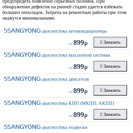
предупредить появление серьезных поломок. При
обнаружении дефектов на ранней стадии удается избежать
больших неполадок. Затраты на ремонтные работы при этом
окажутся минимальными.
SSANGYONG
диагностика автокондиционера
899
р
Заказать
от
SSANGYONG
диагностика выхлопной системы
899
р
Заказать
от
SSANGYONG
диагностика двигателя
899
р
Заказать
от
SSANGYONG
диагностика КПП (МКПП, АКПП)
899
р
Заказать
от
SSANGYONG
диагностика подвески