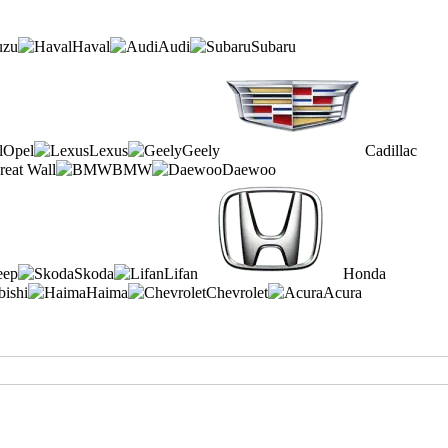
uzu
Haval
Audi
Subaru
Opel
Lexus
Geely
Cadillac
reat Wall
BMW
Daewoo
eep
Skoda
Lifan
Honda
bishi
Haima
Chevrolet
Acura