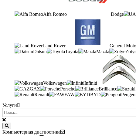
Alfa Romeo
Dodge
Land Rover
General Moto
Datsun
Toyota
Mazda
Zoty
Volkswagen
Infiniti
GAZ
Porsche
Brilliance
Renault
FAW
BYD
Peugeo
Услуги
Компьютерная диагностика