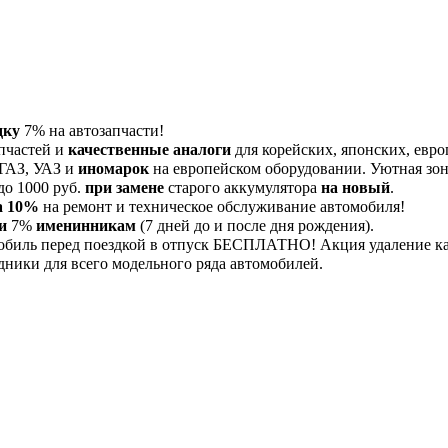
дку
7% на автозапчасти!
пчастей и
качественные аналоги
для корейских, японских, евро
 ГАЗ, УАЗ и
иномарок
на европейском оборудовании. Уютная зона
до 1000 руб.
при замене
старого аккумулятора
на новый
.
а 10%
на ремонт и техническое обслуживание автомобиля!
и
7%
именинникам
(7 дней до и после дня рождения).
обиль перед поездкой в отпуск БЕСПЛАТНО! Акция удаление 
дники для всего модельного ряда автомобилей.