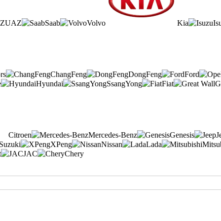
UAZ
Saab
Volvo
Kia
Is
rs
ChangFeng
DongFeng
Ford
e
Hyundai
SsangYong
Fiat
G
Citroen
Mercedes-Benz
Genesis
J
Suzuki
XPeng
Nissan
Lada
Mitsu
t
JAC
Chery