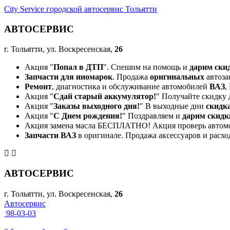
City Service городской автосервис Тольятти
АВТОСЕРВИС
г. Тольятти, ул. Воскресенская,
26
Акция "
Попал в ДТП
". Спешим на помощь и
дарим ски
Запчасти для иномарок
. Продажа
оригинальных
автоза
Ремонт
, диагностика и обслуживание автомобилей
ВАЗ
,
Акция "
Сдай старый аккумулятор!
" Получайте скидку 
Акция "
Заказы выходного дня!
" В выходные дни
скидк
Акция "
С Днем рождения!
" Поздравляем и
дарим скидк
Акция замена масла БЕСПЛАТНО! Акция проверь автом
Запчасти ВАЗ
в оригинале. Продажа аксессуаров и расхо
АВТОСЕРВИС
г. Тольятти, ул. Воскресенская,
26
Автосервис
98-03-03