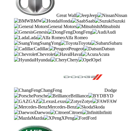
Great Wall
Jeep
Nissan
BMW
Honda
Saab
Suzuki
General Motors
Mitsubishi
Genesis
DongFeng
Audi
Lada
Alfa Romeo
SsangYong
Toyota
Subaru
Cadillac
Peugeot
Datsun
Chevrolet
Haval
Acura
Hyundai
Chery
Opel
ChangFeng
Dodge
Porsche
Brilliance
BYD
GAZ
Lexus
Zotye
FAW
Mercedes-Benz
Skoda
Daewoo
Citroen
Infiniti
Mazda
XPeng
Ford