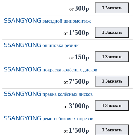
300
р
Заказать
от
SSANGYONG
выездной шиномонтаж
1'500
р
Заказать
от
SSANGYONG
ошиповка резины
150
р
Заказать
от
SSANGYONG
покраска колёсных дисков
7'500
р
Заказать
от
SSANGYONG
правка колёсных дисков
3'000
р
Заказать
от
SSANGYONG
ремонт боковых порезов
1'500
р
Заказать
от