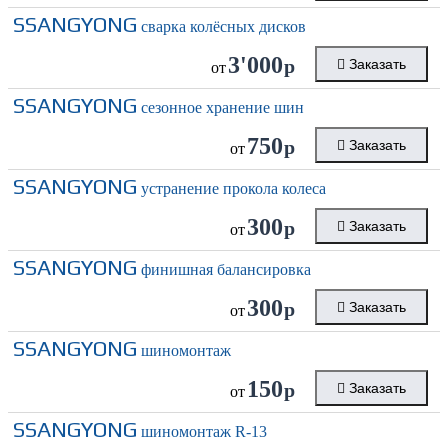
SSANGYONG
сварка колёсных дисков
3'000
р
Заказать
от
SSANGYONG
сезонное хранение шин
750
р
Заказать
от
SSANGYONG
устранение прокола колеса
300
р
Заказать
от
SSANGYONG
финишная балансировка
300
р
Заказать
от
SSANGYONG
шиномонтаж
150
р
Заказать
от
SSANGYONG
шиномонтаж R-13