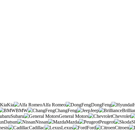
Kia
Alfa Romeo
DongFeng
BMW
ChangFeng
Jeep
Brillia
Subaru
General Motors
Chevrolet
Datsun
Nissan
Mazda
Peugeot
S
esis
Cadillac
Lexus
Ford
Citroen