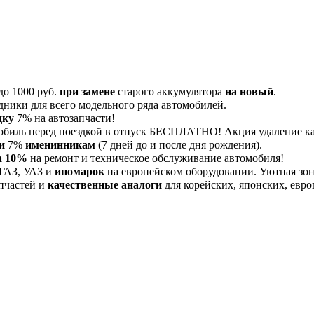
до 1000 руб.
при замене
старого аккумулятора
на новый
.
дники для всего модельного ряда автомобилей.
дку
7% на автозапчасти!
обиль перед поездкой в отпуск БЕСПЛАТНО! Акция удаление 
и
7%
именинникам
(7 дней до и после дня рождения).
а 10%
на ремонт и техническое обслуживание автомобиля!
 ГАЗ, УАЗ и
иномарок
на европейском оборудовании. Уютная зона
пчастей и
качественные аналоги
для корейских, японских, евро