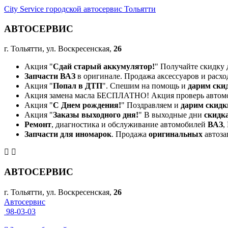
City Service городской автосервис Тольятти
АВТОСЕРВИС
г. Тольятти, ул. Воскресенская,
26
Акция "
Сдай старый аккумулятор!
" Получайте скидку 
Запчасти ВАЗ
в оригинале. Продажа аксессуаров и расхо
Акция "
Попал в ДТП
". Спешим на помощь и
дарим ски
Акция замена масла БЕСПЛАТНО! Акция проверь автом
Акция "
С Днем рождения!
" Поздравляем и
дарим скидк
Акция "
Заказы выходного дня!
" В выходные дни
скидк
Ремонт
, диагностика и обслуживание автомобилей
ВАЗ
,
Запчасти для иномарок
. Продажа
оригинальных
автоза
АВТОСЕРВИС
г. Тольятти, ул. Воскресенская,
26
Автосервис
98-03-03