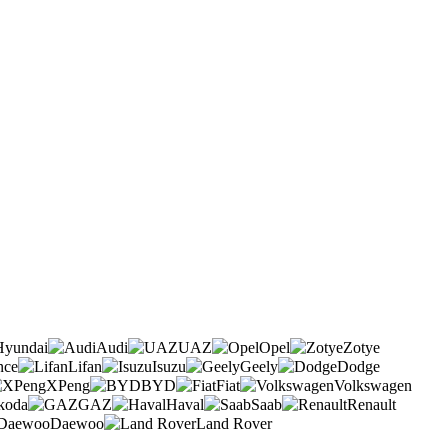
Hyundai
Audi
UAZ
Opel
Zotye
nce
Lifan
Isuzu
Geely
Dodge
XPeng
BYD
Fiat
Volkswagen
koda
GAZ
Haval
Saab
Renault
Daewoo
Land Rover