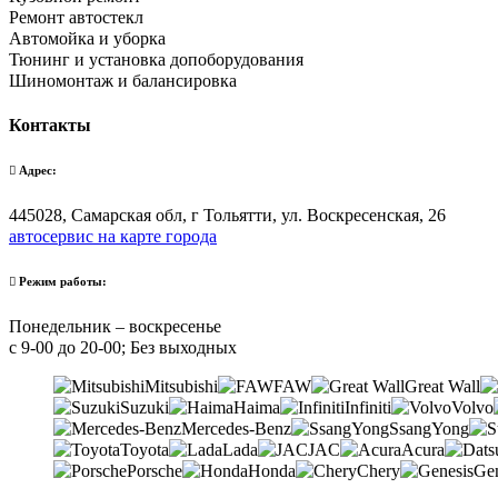
Ремонт автостекл
Автомойка и уборка
Тюнинг и установка допоборудования
Шиномонтаж и балансировка
Контакты
Адрес:
445028, Самарская обл, г Тольятти, ул. Воскресенская, 26
автосервис на карте города
Режим работы:
Понедельник – воскресенье
с 9-00 до 20-00; Без выходных
Mitsubishi
FAW
Great Wall
Suzuki
Haima
Infiniti
Volvo
Mercedes-Benz
SsangYong
Toyota
Lada
JAC
Acura
Porsche
Honda
Chery
Gen