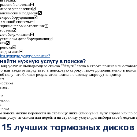
игателя
ормозной системы
левого управления
ансмиссии и подвески
лектрооборудования
ыхлопной системы
ондиционеров и отопления
тостекл
кое обслуживание
 установка допоборудования
таж
 ремонт
ход за авто
йти нужную услугу в поиске
?
 найти нужную услугу в поиске
?
вид услуг из выпадающего списка "Услуги" слева в строке поиска или оставьт
то или введите марку авто в поисковую строку, также дополнительно в поис
тоб получить больше результатов поиска по своему запросу) например:
онт
ностика
ателя
П
на
ления
а
новка
ы поиска можно перенести на страницу ниже (кликнув на лупу справа или по сс
заказ услуг из списка или перейти на страницу услуги для выбора своей модели
 15 лучших тормозных дисков н