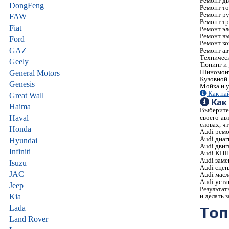
Ремонт дв
DongFeng
Ремонт т
Ремонт ру
FAW
Ремонт тр
Fiat
Ремонт э
Ремонт в
Ford
Ремонт к
GAZ
Ремонт ав
Техничес
Geely
Тюнинг и
Шиномон
General Motors
Кузовной
Genesis
Мойка и у
Как на
Great Wall
Как
Haima
Выберите 
своего ав
Haval
словах, ч
Honda
Audi рем
Audi
диаг
Hyundai
Audi
двиг
Infiniti
Audi
КП
Audi
заме
Isuzu
Audi
сцеп
JAC
Audi
масл
Audi
уста
Jeep
Результат
и делать 
Kia
Топ
Lada
Land Rover