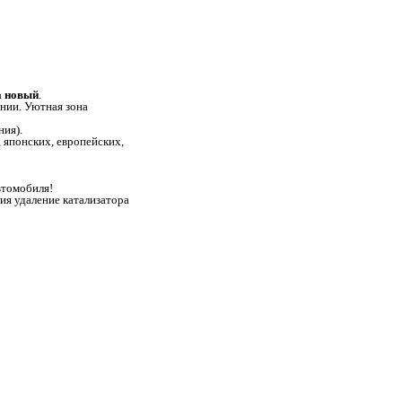
а новый
.
нии. Уютная зона
ния).
 японских, европейских,
втомобиля!
я удаление катализатора