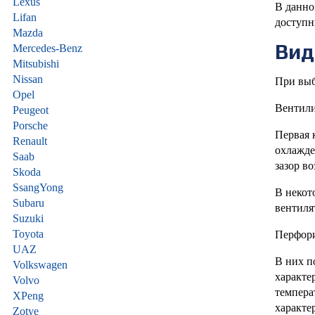
Lexus
В данно
Lifan
доступн
Mazda
Вид
Mercedes-Benz
Mitsubishi
Nissan
При выб
Opel
Вентил
Peugeot
Porsche
Первая 
Renault
охлажде
Saab
зазор во
Skoda
SsangYong
В некот
Subaru
вентиля
Suzuki
Toyota
Перфори
UAZ
В них п
Volkswagen
характе
Volvo
темпера
XPeng
характе
Zotye