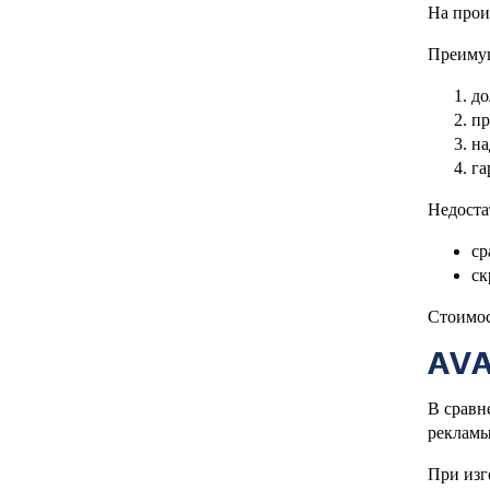
На прои
Преиму
до
пр
на
га
Недоста
ср
ск
Стоимос
AV
В сравн
рекламы
При изг