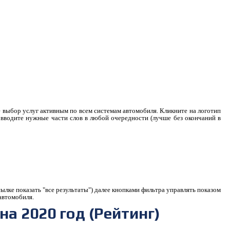
е выбор услуг активным по всем системам автомобиля. Кликните на логотип
к вводите нужные части слов в любой очередности (лучше без окончаний в
ылке показать "все результаты") далее кнопками фильтра управлять показом
 автомобиля.
а 2020 год (Рейтинг)