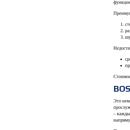
функцие
Преиму
ст
ра
шу
Недоста
ср
пр
Стоимос
BO
Это нем
прослуж
– кажды
напряму