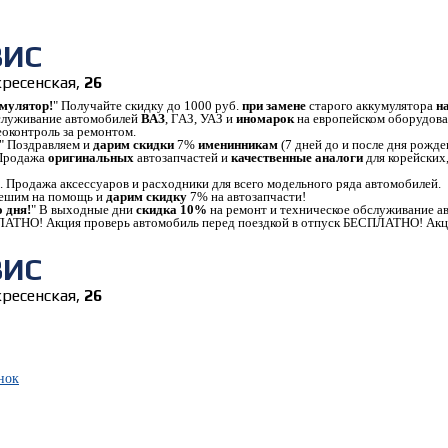
ВИС
скресенская,
26
мулятор!
" Получайте скидку до 1000 руб.
при замене
старого аккумулятора
н
бслуживание автомобилей
ВАЗ
, ГАЗ, УАЗ и
иномарок
на европейском оборудова
еоконтроль за ремонтом.
" Поздравляем и
дарим скидки
7%
именинникам
(7 дней до и после дня рожде
 Продажа
оригинальных
автозапчастей и
качественные аналоги
для корейских,
. Продажа аксессуаров и расходники для всего модельного ряда автомобилей.
пешим на помощь и
дарим скидку
7% на автозапчасти!
 дня!
" В выходные дни
скидка 10%
на ремонт и техническое обслуживание а
ЛАТНО! Акция проверь автомобиль перед поездкой в отпуск БЕСПЛАТНО! Акци
ВИС
скресенская,
26
нок