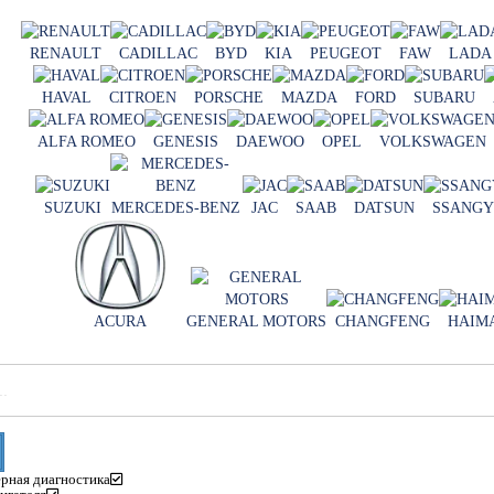
RENAULT
CADILLAC
BYD
KIA
PEUGEOT
FAW
LADA
HAVAL
CITROEN
PORSCHE
MAZDA
FORD
SUBARU
ALFA ROMEO
GENESIS
DAEWOO
OPEL
VOLKSWAGEN
SUZUKI
MERCEDES-BENZ
JAC
SAAB
DATSUN
SSANG
ACURA
GENERAL MOTORS
CHANGFENG
HAIM
рная диагностика