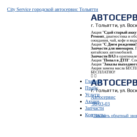
City Service городской автосервис Тольятти
АВТОСЕР
г. Тольятти, ул. Во
Акция "
Сдай старый акку
Ремонт
, диагностика и о
ожидания, чай, кофе и вид
Акция "
С Днем рождения!
Запчасти для иномарок
.
китайских автомобилей.
Запчасти ВАЗ
в оригинале
Акция "
Попал в ДТП
". С
Акция "
Заказы выходного
Акция замена масла БЕСП
БЕСПЛАТНО!
АВТОСЕР
Главная
Прайс
г. Тольятти, ул. Во
Услуги
Автосервис
Акции
98-03-03
Запчасти
Контакты
Заказать
обратный
зво