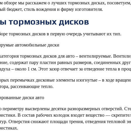
м обзоре мы расскажем о лучших тормозных дисках, посоветуем, 
ый бюджет, стиль вождения и фирму изготовителя.
ы тормозных дисков
оре тормозных дисков в первую очередь учитывают их тип.
ирумые автомобильные диски
категория тормозных дисков для авто – вентилируемые. Вентили
ние, содержат пару пластин равных размеров, соединенных дру
здуха – около 1 см. Этот зазор отвечает за отведение тепла в пр
орых перемычках дисковые элементы изогнутые – в ходе вращен
тора, рассеивающие тепло.
рованные диски авто
о периметру высверлены десятки разноразмерных отверстий. Ст
ристики. В состав рабочих колодок входит вещество — скрепите
тур. Отверстия снижают площади трения, отведения тепловой эн
ристиках.