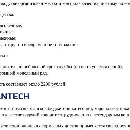
зводстве организован жесткий контроль качества, поэтому объе
щества:
лговечные;
очные;
дежные;
рантируют своевременное торможение.
тки:
авнительно небольшой срок службы (но он окупается ценой);
ромный модельный ряд.
ть составляет около 2200 рублей.
ANTECH
ении тормозных дисков бюджетной категории, хорошо себя пока
 о качестве изделий говорит сотрудничество с легендарным к
отовлении японских тормозных дисков применяется сверхпрочны