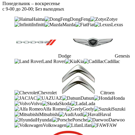
Понедельник – воскресенье
с 9-00 до 20-00; Без выходных
Haima
DongFeng
Zotye
Infiniti
Mazda
Fiat
Lexus
Dodge
Genesis
Land Rover
Kia
Cadillac
Chevrolet
Citroen
JAC
UAZ
Datsun
Honda
Volvo
Skoda
Lada
Alfa Romeo
Geely
Suzuki
Mitsubishi
Audi
Haval
Hyundai
Porsche
Daewoo
Volkswagen
Lifan
FAW