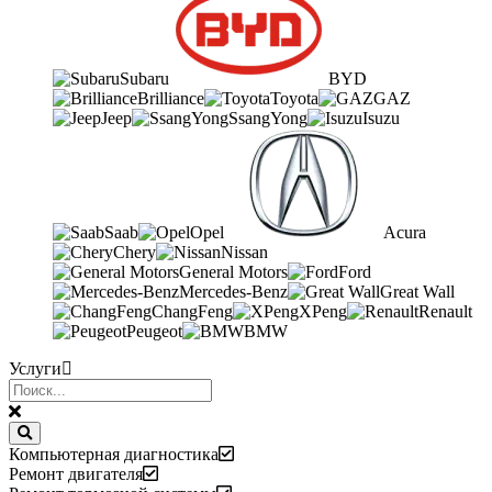
Subaru
BYD
Brilliance
Toyota
GAZ
Jeep
SsangYong
Isuzu
Saab
Opel
Acura
Chery
Nissan
General Motors
Ford
Mercedes-Benz
Great Wall
ChangFeng
XPeng
Renault
Peugeot
BMW
Услуги
Компьютерная диагностика
Ремонт двигателя