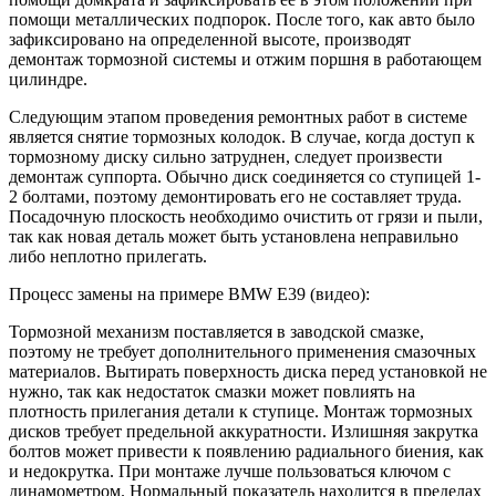
помощи металлических подпорок. После того, как авто было
зафиксировано на определенной высоте, производят
демонтаж тормозной системы и отжим поршня в работающем
цилиндре.
Следующим этапом проведения ремонтных работ в системе
является снятие тормозных колодок. В случае, когда доступ к
тормозному диску сильно затруднен, следует произвести
демонтаж суппорта. Обычно диск соединяется со ступицей 1-
2 болтами, поэтому демонтировать его не составляет труда.
Посадочную плоскость необходимо очистить от грязи и пыли,
так как новая деталь может быть установлена неправильно
либо неплотно прилегать.
Процесс замены на примере BMW E39 (видео):
Тормозной механизм поставляется в заводской смазке,
поэтому не требует дополнительного применения смазочных
материалов. Вытирать поверхность диска перед установкой не
нужно, так как недостаток смазки может повлиять на
плотность прилегания детали к ступице. Монтаж тормозных
дисков требует предельной аккуратности. Излишняя закрутка
болтов может привести к появлению радиального биения, как
и недокрутка. При монтаже лучше пользоваться ключом с
динамометром. Нормальный показатель находится в пределах