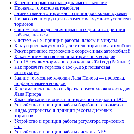
Качество тормозных колодок имеет значение
Прокачка тормозов автомобиля
Замена главного тормозного цилиндра своими руками
Пошаговая инструкция по замене вакуумного усилителя
тормозов
Система распределения тормозных усилий - принцип
работы, нюансы
Cистема ABS: принцип работы, плюсы и минусы
Как устроен вакуумный усилитель тормозов автомобиля
Рекуперативное торможение современных автомобилей
Какая минимальная толщина тормозных колодок
Топ 15 лучших тормозных дисков на 2020 год (Рейтинг)
Как прокачать тормоза с абс (ABS): пошаговая
инструкция
Задние тормозные колодки Лада Приора — проверка,
подбор и замена колодок
Как заменить и какую выбрать тормозную жидкость для
Лада Приора
Классификация и описание тормозной жидкости DOT
Устройство и принцип работы барабанных тормозов
Виды, устройство и принцип работы дисковых
тормозов
Устройство и принцип работы регулятора тормозных
сил
Устройство и принцип работы системы ABS