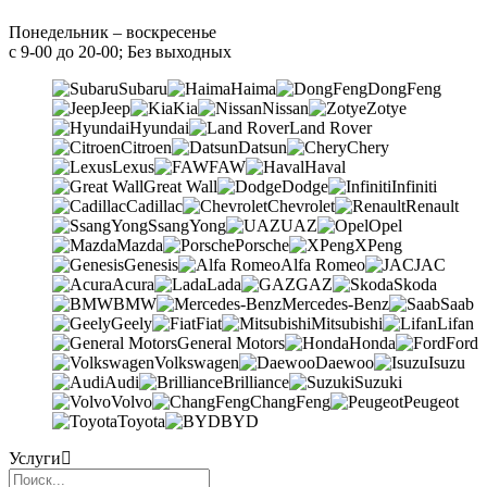
Понедельник – воскресенье
с 9-00 до 20-00; Без выходных
Subaru
Haima
DongFeng
Jeep
Kia
Nissan
Zotye
Hyundai
Land Rover
Citroen
Datsun
Chery
Lexus
FAW
Haval
Great Wall
Dodge
Infiniti
Cadillac
Chevrolet
Renault
SsangYong
UAZ
Opel
Mazda
Porsche
XPeng
Genesis
Alfa Romeo
JAC
Acura
Lada
GAZ
Skoda
BMW
Mercedes-Benz
Saab
Geely
Fiat
Mitsubishi
Lifan
General Motors
Honda
Ford
Volkswagen
Daewoo
Isuzu
Audi
Brilliance
Suzuki
Volvo
ChangFeng
Peugeot
Toyota
BYD
Услуги