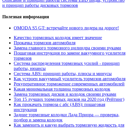
Описание и принцип работы системы EBD
Виды, устройство
и принцип работы дисковых тормозов
Полезная информация
OMODA S5 GT: встречайте нового лидера на дороге!
Качество тормозных колодок имеет значение
Прокачка тормозов автомобиля
Замена главного тормозного цилиндра своими руками
Пошаговая инструкция по замене вакуумного усилителя
тормозов
Система распределения тормозных усилий - принцип
работы, нюансы
Cистема ABS: принцип работы, плюсы и минусы
Как устроен вакуумный усилитель тормозов автомобиля
Рекуперативное торможение современных автомобилей
Какая минимальная толщина тормозных колодок
Замена тормозных дисков и колодок своими руками
Топ 15 лучших тормозных дисков на 2020 год (Рейтинг)
Как прокачать тормоза с абс (ABS): пошаговая
инструкция
Задние тормозные колодки Лада Приора — проверка,
подбор и замена колодок
Как заменить и какую выбрать тормозную жидкость для