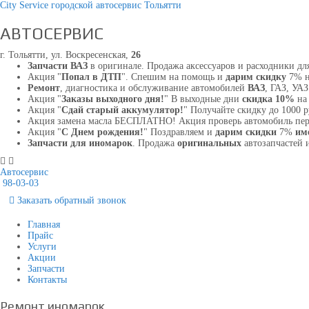
City Service городской автосервис Тольятти
АВТОСЕРВИС
г. Тольятти, ул. Воскресенская,
26
Запчасти ВАЗ
в оригинале. Продажа аксессуаров и расходники для
Акция "
Попал в ДТП
". Спешим на помощь и
дарим скидку
7% н
Ремонт
, диагностика и обслуживание автомобилей
ВАЗ
, ГАЗ, УА
Акция "
Заказы выходного дня!
" В выходные дни
скидка 10%
на 
Акция "
Сдай старый аккумулятор!
" Получайте скидку до 1000 
Акция замена масла БЕСПЛАТНО! Акция проверь автомобиль пе
Акция "
С Днем рождения!
" Поздравляем и
дарим скидки
7%
им
Запчасти для иномарок
. Продажа
оригинальных
автозапчастей 
Автосервис
98-03-03
Заказать
обратный
звонок
Главная
Прайс
Услуги
Акции
Запчасти
Контакты
Ремонт иномарок