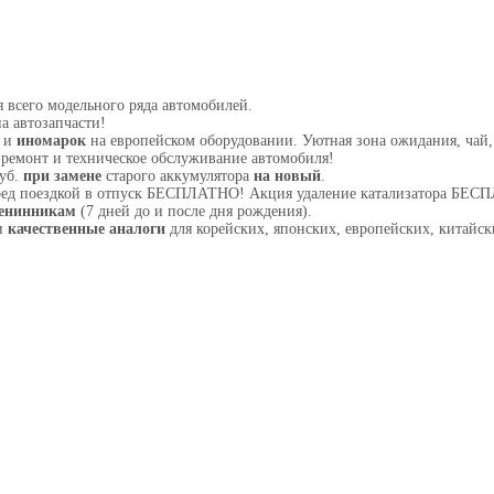
 всего модельного ряда автомобилей.
а автозапчасти!
З и
иномарок
на европейском оборудовании. Уютная зона ожидания, чай,
ремонт и техническое обслуживание автомобиля!
руб.
при замене
старого аккумулятора
на новый
.
ред поездкой в отпуск БЕСПЛАТНО! Акция удаление катализатора БЕ
енинникам
(7 дней до и после дня рождения).
и
качественные аналоги
для корейских, японских, европейских, китайск