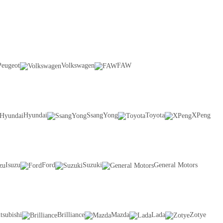
Peugeot
Volkswagen
FAW
Hyundai
SsangYong
Toyota
XPeng
Isuzu
Ford
Suzuki
General Motors
tsubishi
Brilliance
Mazda
Lada
Zotye