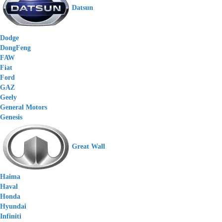
Datsun
Dodge
DongFeng
FAW
Fiat
Ford
GAZ
Geely
General Motors
Genesis
Great Wall
Haima
Haval
Honda
Hyundai
Infiniti