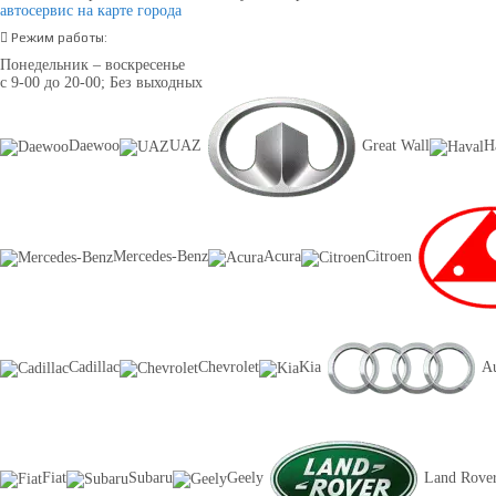
автосервис на карте города
Режим работы:
Понедельник – воскресенье
с 9-00 до 20-00; Без выходных
Daewoo
UAZ
Great Wall
H
Mercedes-Benz
Acura
Citroen
Cadillac
Chevrolet
Kia
A
Fiat
Subaru
Geely
Land Rove