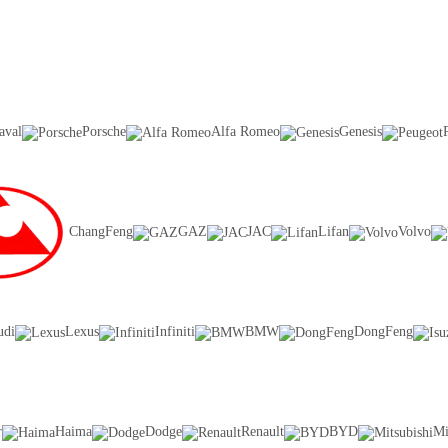
aval
Porsche
Alfa Romeo
Genesis
ChangFeng
GAZ
JAC
Lifan
Volvo
udi
Lexus
Infiniti
BMW
DongFeng
r
Haima
Dodge
Renault
BYD
Mi