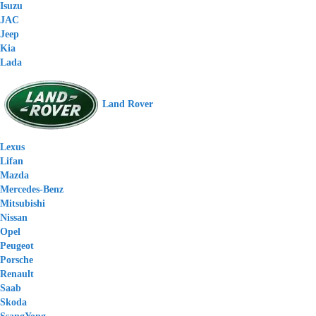
Isuzu
JAC
Jeep
Kia
Lada
Land Rover
Lexus
Lifan
Mazda
Mercedes-Benz
Mitsubishi
Nissan
Opel
Peugeot
Porsche
Renault
Saab
Skoda