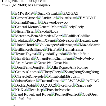
Понедельник – воскресенье
с 9-00 до 20-00; Без выходных
BMW
Suzuki
GAZ
Citroen
Audi
Isuzu
BYD
Renault
Daewoo
General Motors
Geely
Nissan
Skoda
Mercedes-Benz
Cadillac
Lada
XPeng
Zotye
Lexus
Honda
Volkswagen
Mazda
Brilliance
Fiat
Haima
Toyota
Hyundai
Infiniti
Haval
ChangFeng
Volvo
Acura
Great Wall
DongFeng
Alfa Romeo
Genesis
Chery
SsangYong
Chevrolet
Mitsubishi
Subaru
Datsun
FAW
JAC
Dodge
UAZ
Ford
Saab
Kia
Jeep
Porsche
Land Rover
Peugeot
Opel
Lifan