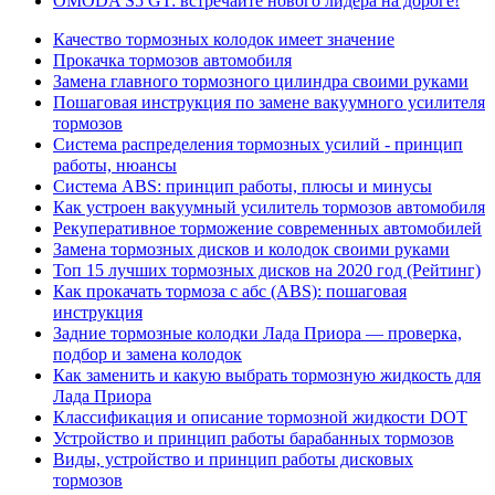
OMODA S5 GT: встречайте нового лидера на дороге!
Качество тормозных колодок имеет значение
Прокачка тормозов автомобиля
Замена главного тормозного цилиндра своими руками
Пошаговая инструкция по замене вакуумного усилителя
тормозов
Система распределения тормозных усилий - принцип
работы, нюансы
Cистема ABS: принцип работы, плюсы и минусы
Как устроен вакуумный усилитель тормозов автомобиля
Рекуперативное торможение современных автомобилей
Замена тормозных дисков и колодок своими руками
Топ 15 лучших тормозных дисков на 2020 год (Рейтинг)
Как прокачать тормоза с абс (ABS): пошаговая
инструкция
Задние тормозные колодки Лада Приора — проверка,
подбор и замена колодок
Как заменить и какую выбрать тормозную жидкость для
Лада Приора
Классификация и описание тормозной жидкости DOT
Устройство и принцип работы барабанных тормозов
Виды, устройство и принцип работы дисковых
тормозов