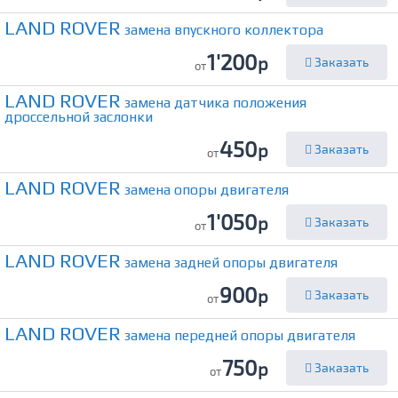
LAND ROVER
замена впускного коллектора
1'200
р
Заказать
от
LAND ROVER
замена датчика положения
дроссельной заслонки
450
р
Заказать
от
LAND ROVER
замена опоры двигателя
1'050
р
Заказать
от
LAND ROVER
замена задней опоры двигателя
900
р
Заказать
от
LAND ROVER
замена передней опоры двигателя
750
р
Заказать
от