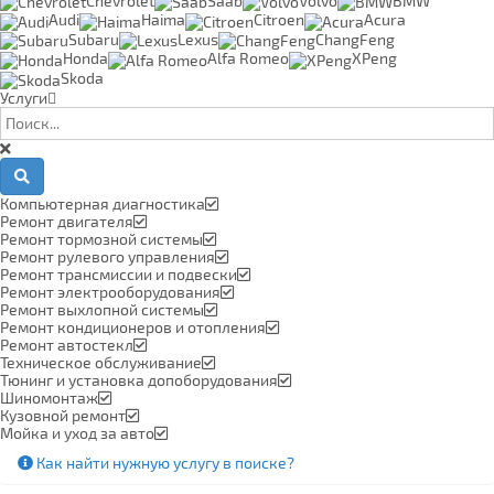
Chevrolet
Saab
Volvo
BMW
Audi
Haima
Citroen
Acura
Subaru
Lexus
ChangFeng
Honda
Alfa Romeo
XPeng
Skoda
Услуги
Компьютерная диагностика
Ремонт двигателя
Ремонт тормозной системы
Ремонт рулевого управления
Ремонт трансмиссии и подвески
Ремонт электрооборудования
Ремонт выхлопной системы
Ремонт кондиционеров и отопления
Ремонт автостекл
Техническое обслуживание
Тюнинг и установка допоборудования
Шиномонтаж
Кузовной ремонт
Мойка и уход за авто
Как найти нужную услугу в поиске
?