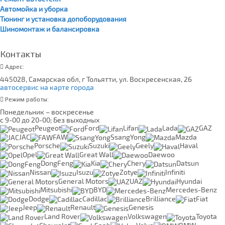
Автомойка и уборка
Тюнинг и установка допоборудования
Шиномонтаж и балансировка
Контакты
Адрес:
445028, Самарская обл, г Тольятти, ул. Воскресенская, 26
автосервис на карте города
Режим работы:
Понедельник – воскресенье
с 9-00 до 20-00; Без выходных
Peugeot
Ford
Lifan
Lada
GAZ
JAC
FAW
SsangYong
Mazda
Porsche
Suzuki
Geely
Haval
Opel
Great Wall
Daewoo
DongFeng
Kia
Chery
Datsun
Nissan
Isuzu
Zotye
Infiniti
General Motors
UAZ
Hyundai
Mitsubishi
BYD
Mercedes-Benz
Dodge
Cadillac
Brilliance
Fiat
Jeep
Renault
Genesis
Land Rover
Volkswagen
Toyota