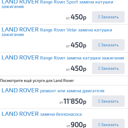
LAND ROVER
Range Rover Sport замена катушки
зажигания
450
р
Заказать
от
LAND ROVER
Range Rover Velar замена катушки
зажигания
450
р
Заказать
от
LAND ROVER
Range Rover замена катушки зажигания
450
р
Заказать
от
Посмотрите ещё услуги для
Land Rover
LAND ROVER
ремонт или замена двигателя
11'850
р
Заказать
от
LAND ROVER
замена бензонасоса
900
р
Заказать
от