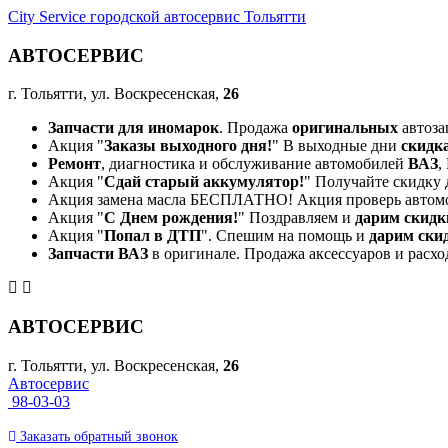
City Service городской автосервис Тольятти
АВТОСЕРВИС
г. Тольятти, ул. Воскресенская,
26
Запчасти для иномарок
. Продажа
оригинальных
автоза
Акция "
Заказы выходного дня!
" В выходные дни
скидк
Ремонт
, диагностика и обслуживание автомобилей
ВАЗ
,
Акция "
Сдай старый аккумулятор!
" Получайте скидку 
Акция замена масла БЕСПЛАТНО! Акция проверь автом
Акция "
С Днем рождения!
" Поздравляем и
дарим скидк
Акция "
Попал в ДТП
". Спешим на помощь и
дарим ски
Запчасти ВАЗ
в оригинале. Продажа аксессуаров и расхо
АВТОСЕРВИС
г. Тольятти, ул. Воскресенская,
26
Автосервис
98-03-03
Заказать
обратный
звонок