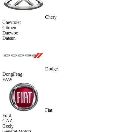
Chery
Chevrolet
Citroen
Daewoo
Datsun
Dodge
DongFeng
FAW
Fiat
Ford
GAZ
Geely
General Motors