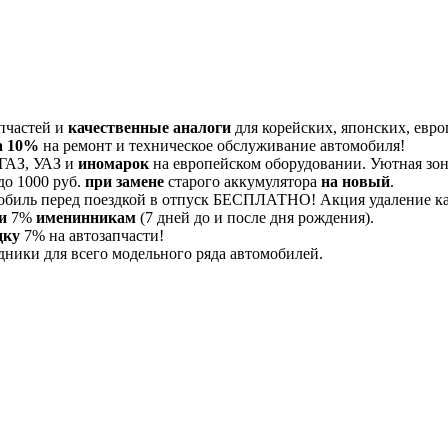
пчастей и
качественные аналоги
для корейских, японских, евро
а 10%
на ремонт и техническое обслуживание автомобиля!
 ГАЗ, УАЗ и
иномарок
на европейском оборудовании. Уютная зона
до 1000 руб.
при замене
старого аккумулятора
на новый
.
обиль перед поездкой в отпуск БЕСПЛАТНО! Акция удаление 
и
7%
именинникам
(7 дней до и после дня рождения).
дку
7% на автозапчасти!
дники для всего модельного ряда автомобилей.