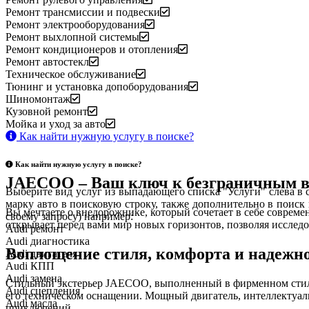
Ремонт трансмиссии и подвески
Ремонт электрооборудования
Ремонт выхлопной системы
Ремонт кондиционеров и отопления
Ремонт автостекл
Техническое обслуживание
Тюнинг и установка допоборудования
Шиномонтаж
Кузовной ремонт
Мойка и уход за авто
Как найти нужную услугу в поиске
?
Как найти нужную услугу в поиске
?
JAECOO – Ваш ключ к безграничным 
Выберите вид услуг из выпадающего списка "Услуги" слева в 
марку авто в поисковую строку, также дополнительно в поиск
Вы мечтаете о внедорожнике, который сочетает в себе соврем
своему запросу) например:
открывает перед вами мир новых горизонтов, позволяя исслед
Audi ремонт
Audi
диагностика
Воплощение стиля, комфорта и надежн
Audi
двигателя
Audi
КПП
Audi
замена
Стильный экстерьер JAECOO, выполненный в фирменном стиле б
Audi
сцепления
его техническом оснащении. Мощный двигатель, интеллектуа
Audi
масла
приключений.