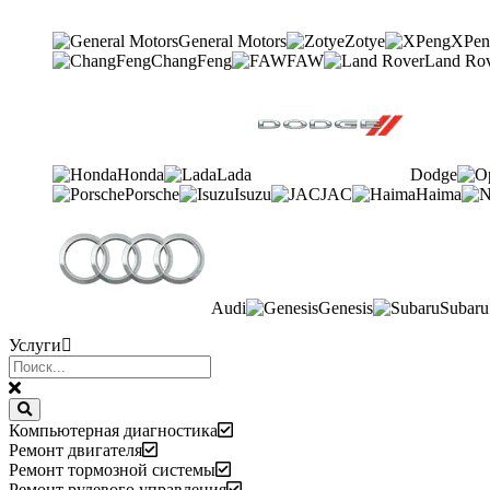
General Motors
Zotye
XPen
ChangFeng
FAW
Land Ro
Honda
Lada
Dodge
Porsche
Isuzu
JAC
Haima
Audi
Genesis
Subaru
Услуги
Компьютерная диагностика
Ремонт двигателя
Ремонт тормозной системы
Ремонт рулевого управления