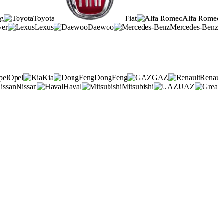
g
Toyota
Fiat
Alfa Rome
ver
Lexus
Daewoo
Mercedes-Benz
Opel
Kia
DongFeng
GAZ
Renau
Nissan
Haval
Mitsubishi
UAZ