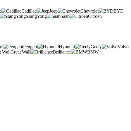
o
Cadillac
Jeep
Chevrolet
BYD
SsangYong
Saab
Citroen
lt
Peugeot
Hyundai
Geely
Volvo
Great Wall
Brilliance
BMW