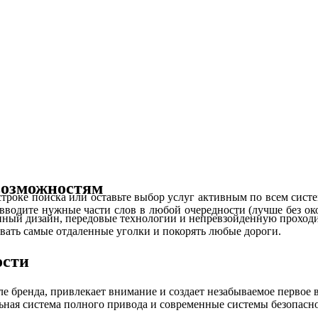
возможностям
строке поиска или оставьте выбор услуг активным по всем систе
 вводите нужные части слов в любой очередности (лучше без око
енный дизайн, передовые технологии и непревзойденную проходи
овать самые отдаленные уголки и покорять любые дороги.
ости
ренда, привлекает внимание и создает незабываемое первое вп
льная система полного привода и современные системы безопа