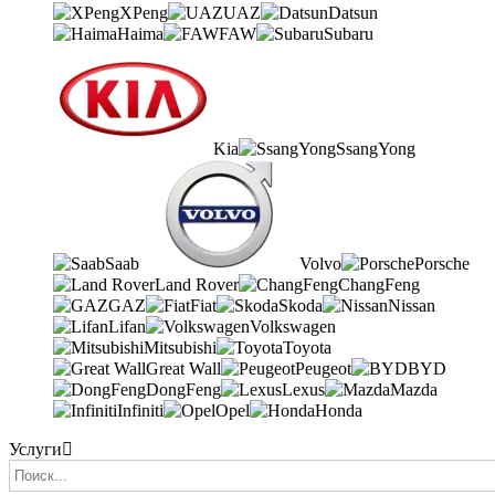
XPeng
UAZ
Datsun
Haima
FAW
Subaru
Kia
SsangYong
Saab
Volvo
Porsche
Land Rover
ChangFeng
GAZ
Fiat
Skoda
Nissan
Lifan
Volkswagen
Mitsubishi
Toyota
Great Wall
Peugeot
BYD
DongFeng
Lexus
Mazda
Infiniti
Opel
Honda
Услуги