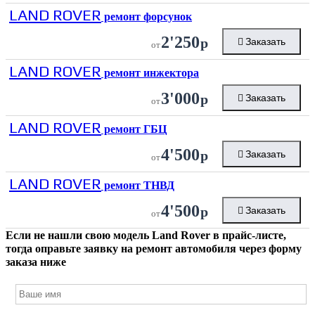
LAND ROVER
ремонт форсунок
2'250
р
Заказать
от
LAND ROVER
ремонт инжектора
3'000
р
Заказать
от
LAND ROVER
ремонт ГБЦ
4'500
р
Заказать
от
LAND ROVER
ремонт ТНВД
4'500
р
Заказать
от
Если не нашли свою модель
Land Rover
в прайс-листе,
тогда оправьте заявку на ремонт автомобиля через форму
заказа ниже