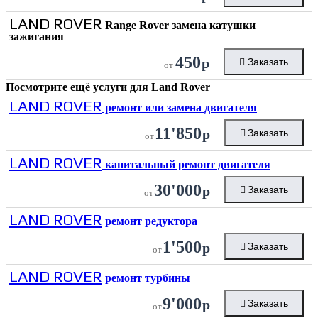
LAND ROVER
Range Rover замена катушки
зажигания
450
р
Заказать
от
Посмотрите ещё услуги для
Land Rover
LAND ROVER
ремонт или замена двигателя
11'850
р
Заказать
от
LAND ROVER
капитальный ремонт двигателя
30'000
р
Заказать
от
LAND ROVER
ремонт редуктора
1'500
р
Заказать
от
LAND ROVER
ремонт турбины
9'000
р
Заказать
от