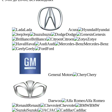
Lada
Acura
Hyundai
Jeep
Isuzu
Dodge
Genesis
Brilliance
Citroen
Zotye
Haval
Audi
Mercedes-Benz
Geely
Ford
General Motors
Chery
Daewoo
Alfa Romeo
Renault
Chevrolet
BMW
Suzuki
JAC
Cadillac