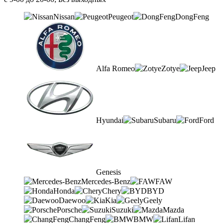
Nissan
Peugeot
DongFeng
Alfa Romeo
Zotye
Jeep
Hyundai
Subaru
Ford
Genesis
Mercedes-Benz
FAW
Honda
Chery
BYD
Daewoo
Kia
Geely
Porsche
Suzuki
Mazda
ChangFeng
BMW
Lifan