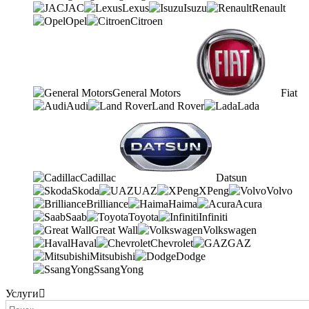
JAC
Lexus
Isuzu
Renault
Opel
Citroen
General Motors
Fiat
Audi
Land Rover
Lada
Cadillac
Datsun
Skoda
UAZ
XPeng
Volvo
Brilliance
Haima
Acura
Saab
Toyota
Infiniti
Great Wall
Volkswagen
Haval
Chevrolet
GAZ
Mitsubishi
Dodge
SsangYong
Услуги