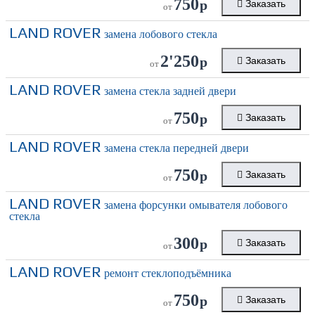
750
р
Заказать
от
LAND ROVER
замена лобового стекла
2'250
р
Заказать
от
LAND ROVER
замена стекла задней двери
750
р
Заказать
от
LAND ROVER
замена стекла передней двери
750
р
Заказать
от
LAND ROVER
замена форсунки омывателя лобового
стекла
300
р
Заказать
от
LAND ROVER
ремонт стеклоподъёмника
750
р
Заказать
от