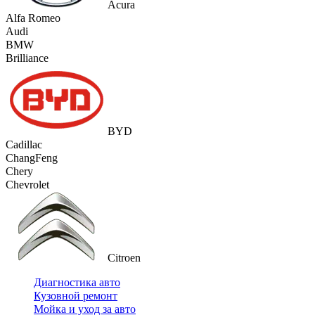
Acura
Alfa Romeo
Audi
BMW
Brilliance
BYD
Cadillac
ChangFeng
Chery
Chevrolet
Citroen
Диагностика авто
Кузовной ремонт
Мойка и уход за авто