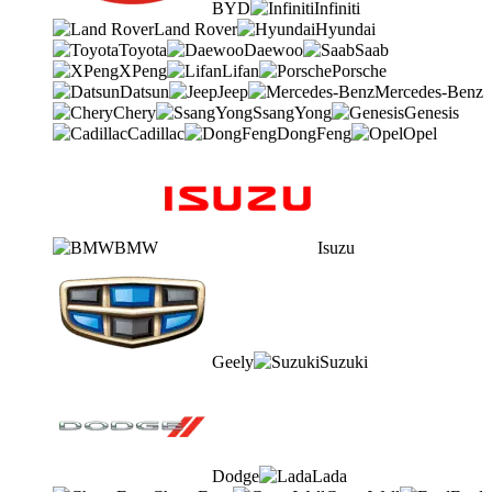
BYD
Infiniti
Land Rover
Hyundai
Toyota
Daewoo
Saab
XPeng
Lifan
Porsche
Datsun
Jeep
Mercedes-Benz
Chery
SsangYong
Genesis
Cadillac
DongFeng
Opel
BMW
Isuzu
Geely
Suzuki
Dodge
Lada