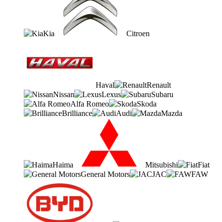
Kia
Citroen
Haval
Renault
Nissan
Lexus
Subaru
Alfa Romeo
Skoda
Brilliance
Audi
Mazda
Haima
Mitsubishi
Fiat
General Motors
JAC
FAW