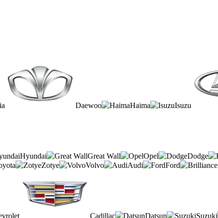
ia
Daewoo
Haima
Isuzu
Hyundai
Great Wall
Opel
Dodge
oyota
Zotye
Volvo
Audi
Ford
vrolet
Cadillac
Datsun
Suzuki