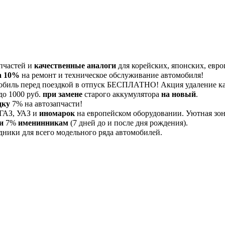
пчастей и
качественные аналоги
для корейских, японских, евро
а 10%
на ремонт и техническое обслуживание автомобиля!
обиль перед поездкой в отпуск БЕСПЛАТНО! Акция удаление 
до 1000 руб.
при замене
старого аккумулятора
на новый
.
дку
7% на автозапчасти!
 ГАЗ, УАЗ и
иномарок
на европейском оборудовании. Уютная зона
и
7%
именинникам
(7 дней до и после дня рождения).
дники для всего модельного ряда автомобилей.