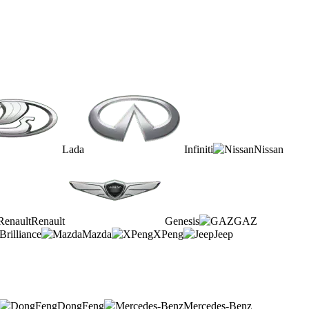
Lada
Infiniti
Nissan
Renault
Genesis
GAZ
Brilliance
Mazda
XPeng
Jeep
DongFeng
Mercedes-Benz