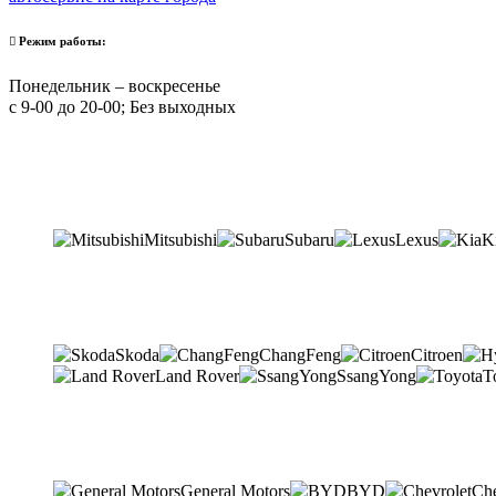
Режим работы:
Понедельник – воскресенье
с 9-00 до 20-00; Без выходных
Mitsubishi
Subaru
Lexus
K
Skoda
ChangFeng
Citroen
Land Rover
SsangYong
T
General Motors
BYD
Che