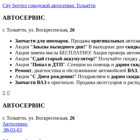
City Service городской автосервис Тольятти
АВТОСЕРВИС
г. Тольятти, ул. Воскресенская,
26
Запчасти для иномарок
. Продажа
оригинальных
автоза
Акция "
Заказы выходного дня!
" В выходные дни
скидк
Акция замена масла БЕСПЛАТНО! Акция проверь автом
Акция "
Сдай старый аккумулятор!
" Получайте скидку 
Акция "
Попал в ДТП
". Спешим на помощь и
дарим ски
Ремонт
, диагностика и обслуживание автомобилей
ВАЗ
,
Акция "
С Днем рождения!
" Поздравляем и
дарим скидк
Запчасти ВАЗ
в оригинале. Продажа аксессуаров и расхо
АВТОСЕРВИС
г. Тольятти, ул. Воскресенская,
26
Автосервис
98-03-03