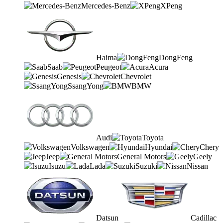
Mercedes-Benz
XPeng
Haima
DongFeng
Saab
Peugeot
Acura
Genesis
Chevrolet
SsangYong
BMW
Audi
Toyota
Volkswagen
Hyundai
Chery
Jeep
General Motors
Geely
Isuzu
Lada
Suzuki
Nissan
Datsun
Cadillac