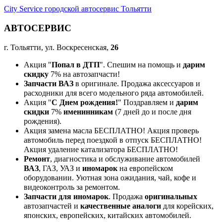
City Service городской автосервис Тольятти
АВТОСЕРВИС
г. Тольятти, ул. Воскресенская,
26
Акция "
Попал в ДТП
". Спешим на помощь и
дарим
скидку
7% на автозапчасти!
Запчасти ВАЗ
в оригинале. Продажа аксессуаров и
расходники для всего модельного ряда автомобилей.
Акция "
С Днем рождения!
" Поздравляем и
дарим
скидки
7%
именинникам
(7 дней до и после дня
рождения).
Акция замена масла БЕСПЛАТНО! Акция проверь
автомобиль перед поездкой в отпуск БЕСПЛАТНО!
Акция удаление катализатора БЕСПЛАТНО!
Ремонт
, диагностика и обслуживание автомобилей
ВАЗ
, ГАЗ, УАЗ и
иномарок
на европейском
оборудовании. Уютная зона ожидания, чай, кофе и
видеоконтроль за ремонтом.
Запчасти для иномарок
. Продажа
оригинальных
автозапчастей и
качественные аналоги
для корейских,
японских, европейских, китайских автомобилей.