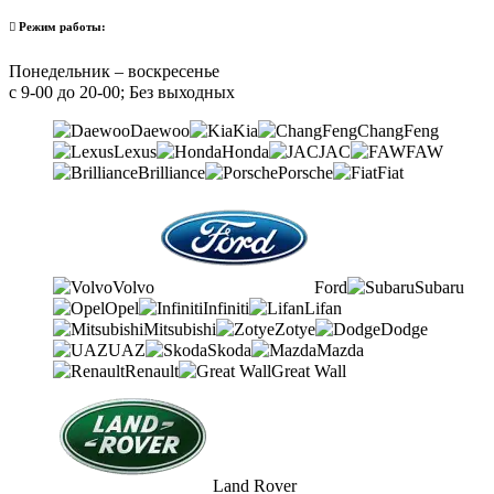
Режим работы:
Понедельник – воскресенье
с 9-00 до 20-00; Без выходных
Daewoo
Kia
ChangFeng
Lexus
Honda
JAC
FAW
Brilliance
Porsche
Fiat
Volvo
Ford
Subaru
Opel
Infiniti
Lifan
Mitsubishi
Zotye
Dodge
UAZ
Skoda
Mazda
Renault
Great Wall
Land Rover