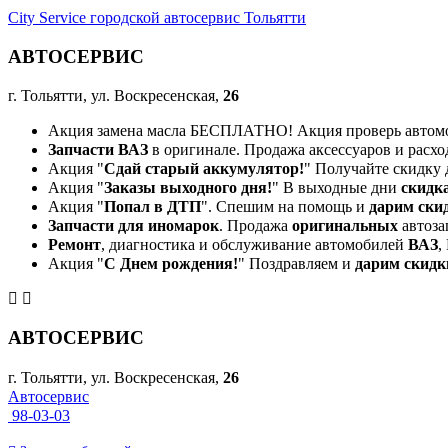
City Service городской автосервис Тольятти
АВТОСЕРВИС
г. Тольятти, ул. Воскресенская,
26
Акция замена масла БЕСПЛАТНО! Акция проверь автом
Запчасти ВАЗ
в оригинале. Продажа аксессуаров и расхо
Акция "
Сдай старый аккумулятор!
" Получайте скидку 
Акция "
Заказы выходного дня!
" В выходные дни
скидк
Акция "
Попал в ДТП
". Спешим на помощь и
дарим ски
Запчасти для иномарок
. Продажа
оригинальных
автоза
Ремонт
, диагностика и обслуживание автомобилей
ВАЗ
,
Акция "
С Днем рождения!
" Поздравляем и
дарим скидк
АВТОСЕРВИС
г. Тольятти, ул. Воскресенская,
26
Автосервис
98-03-03