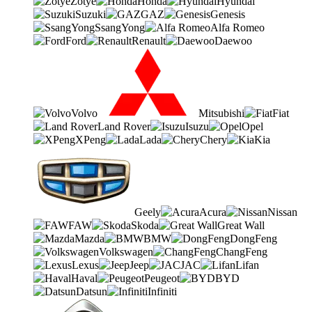
Zotye
Honda
Hyundai
Suzuki
GAZ
Genesis
SsangYong
Alfa Romeo
Ford
Renault
Daewoo
Volvo
Mitsubishi
Fiat
Land Rover
Isuzu
Opel
XPeng
Lada
Chery
Kia
Geely
Acura
Nissan
FAW
Skoda
Great Wall
Mazda
BMW
DongFeng
Volkswagen
ChangFeng
Lexus
Jeep
JAC
Lifan
Haval
Peugeot
BYD
Datsun
Infiniti